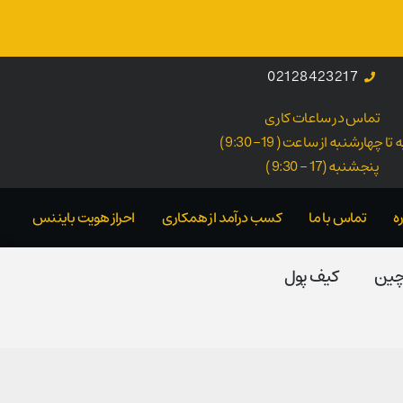
02128423217
تماس در ساعات کاری
ا چهارشنبه از ساعت ( 19- 9:30 )
پنجشنبه (17 - 9:30 )
ه
تماس با ما
کسب درآمد از همکاری
احراز هویت بایننس
 چین
کیف پول