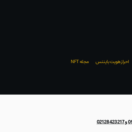
احراز هویت بایننس
مجله NFT
021