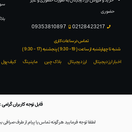
خرید و فروش ارز دیجیتال به صورت حضوری و غیر
سوا
حضوری
بلاگ
09353810897
02128423217
تماس در ساعات کاری
شنبه تا چهارشنبه از ساعت ( 19- 9:30 ) پنجشنبه (17 - 9:30 )​
اخبار ارز دیجیتال
ارز دیجیتال
بلاک‌ چین
ماینینگ
کیف پول
قابل توجه کاربران گرامی :
لطفا توجه فرمایید هر گونه تماس یا پیام از طرف صرافی 