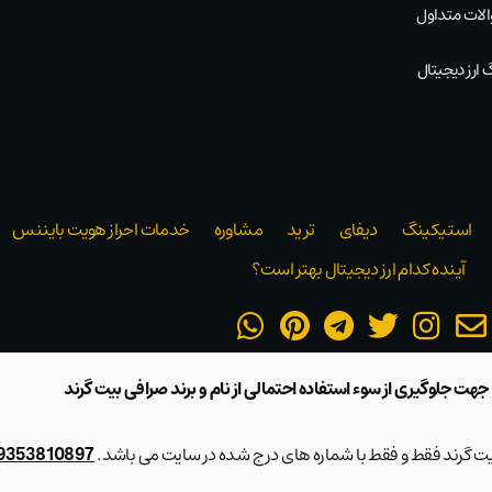
لات متداول
 ارز دیجیتال
استیکینگ
دیفای
ترید
مشاوره
خدمات احراز هویت بایننس
آینده کدام ارز دیجیتال بهتر است؟
 جهت جلوگیری از سوء استفاده احتمالی از نام و برند صرافی بیت گرند
بیت گرند فقط و فقط با شماره های درج شده در سایت می باشد.
09353810897 و 28423217