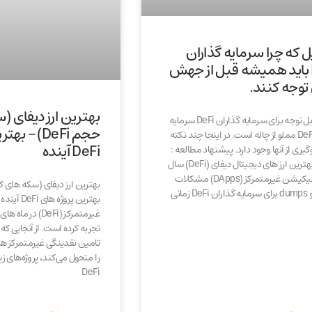
یل که چرا سرمایه گذاران
DeFi باید همیشه قبل از جهش
 توجه کنند.
بهترین ارز دیفای 
نکات قابل توجه برای سرمایه گذاران DeFi سرمایه
حجم DeFi) –
گذاری DeFi مملو از چاله است. در اینجا چند نکته
DeFi آینده
گیری از آنها وجود دارد. پیشنهاد مطالعه :
لیست بهترین ارز های دیجیتال دیفای (DeFi) سال
2021 اپلیکیشن‌ غیرمتمرکز (DApps) مشکلات
pump و dumps برای سرمایه گذاران DeFi زمانی
بهترین پروژه 
غیرمتمرکز (DeFi) د
تجربه کرده است. از آنجایی که 
تامین نقدینگی غیرمتمرکز 
را متحول می‌کند، پروژه‌های 
DeFi