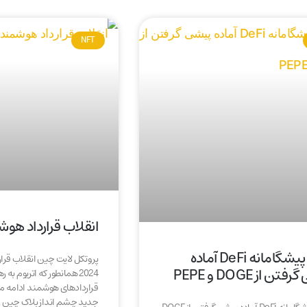
NFT
انقلاب قرارداد هوش
پروژه پیشگامانه DeFi آماده
پروتکل لایت چین انقلاب قرار
ن از DOGE و PEPE
2024 همانطور که اتریوم به
قراردادهای هوشمند ادامه م
جدید چشم انداز بلاک چین را