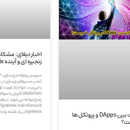
اخبار دیفای: مشکل
زنجیره ای و آینده Synthetix
آمدن مسیرهای پل‌سازی در 
را می‌بیند. تنها با یک توییت کوت
Multichain، کاربران 
پاسخ مواجه می شوند. در 
k
Synthetix در یک نقشه راه دقیق ترسیم
تفاوت بین DApps و پروتکل ها
ت؟