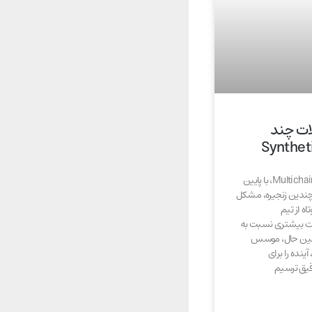
ات چند
سرویس پرطرفدار پل‌سازی، Multichain، با پایین
چندین زنجیره، مشکل
اه از تیم
با سوالات بیشتری نسبت به
همین حال، موسس
Synthetix، Kain Warwic، آینده را برای