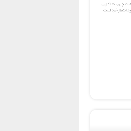
یت چین، که اکنون
 انتظار خود است،