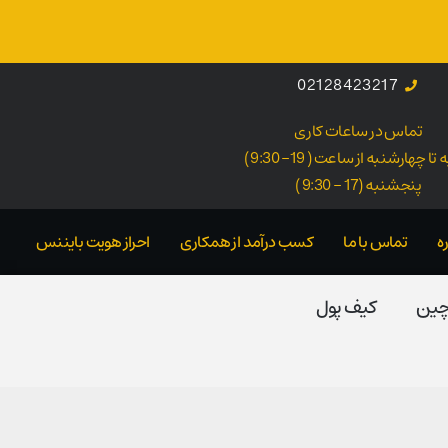
02128423217
تماس در ساعات کاری
ا چهارشنبه از ساعت ( 19- 9:30 )
پنجشنبه (17 - 9:30 )
ه
تماس با ما
کسب درآمد از همکاری
احراز هویت بایننس
 چین
کیف پول