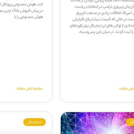
پروژه پیشگامانه DeFi آماده پیشی گرفتن از DOGE
کند.هوش مصنوعی پروتکل لا
 PEPE از زمان پیروزی ترامپ در انتخابات ریاست
در پیش فروش بلاک چین مورد
مریکا، اتفاقات زیادی در صنعت کریپتو
هوش مصنوعی را با
ست.در حالی که قیمت بیشتر بازار افزایش
دادی از توکن های ارز دیجیتال برتر رکوردهای
ا ثبت کردند. در میان این پس‌زمینه،
امل مقاله»
مطالعه کامل مقاله»
تال
ارز دیجیتال