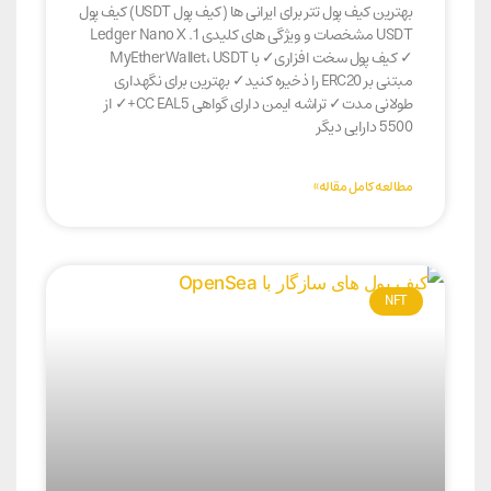
بهترین کیف پول تتر برای ایرانی ها (کیف پول USDT) کیف پول
USDT مشخصات و ویژگی های کلیدی 1. Ledger Nano X
✓ کیف پول سخت افزاری✓ با MyEtherWallet، USDT
مبتنی بر ERC20 را ذخیره کنید✓ بهترین برای نگهداری
طولانی مدت✓ تراشه ایمن دارای گواهی CC EAL5+✓ از
5500 دارایی دیگر
مطالعه کامل مقاله»
NFT