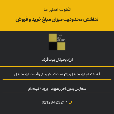
تفاوت اصلی ما
نداشتن محدودیت میزان مبلغ خرید و فروش
ارز‌ دیجیتال بیت‌گرند
آینده کدام ارز دیجیتال بهتر است؟ پیش بینی قیمت ارز دیجیتال
سفارش بدون احراز هویت
ورود / ثبت نام
02128423217