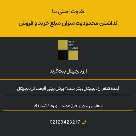
تفاوت اصلی ما
نداشتن محدودیت میزان مبلغ خرید و فروش
ارز‌ دیجیتال بیت‌گرند
آینده کدام ارز دیجیتال بهتر است؟ پیش بینی قیمت ارز دیجیتال
سفارش بدون احراز هویت
ورود / ثبت نام
02128423217