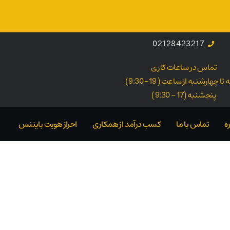
02128423217
تماس در ساعات کاری
ا چهارشنبه از ساعت ( 19- 9:30 )
پنجشنبه (17 - 9:30 )
ه
تماس با ما
کسب درآمد از همکاری
احراز هویت بایننس