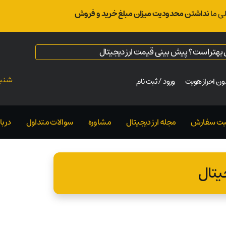
ی ما
نداشتن محدودیت میزان مبلغ خرید و فروش
ال بهتر است؟ پیش بینی قیمت ارز دیجیتال
شنبه ت
ن احراز هویت
ورود / ثبت نام
بت سفارش
مجله ارز دیجیتال
مشاوره
سوالات متداول
دربار
یتال