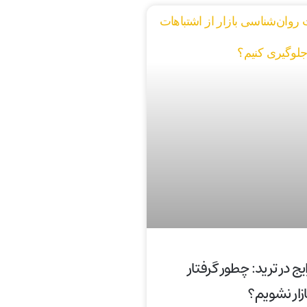
ج در ترید: چطور گرفتار
ار نشویم؟