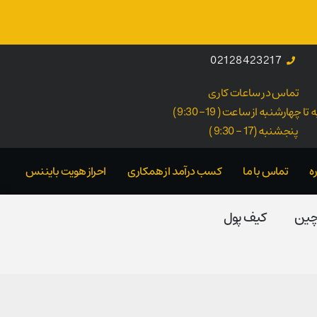
02128423217
تماس در ساعات کاری
ا چهارشنبه از ساعت ( 19- 9:30 )
پنجشنبه (17 - 9:30 )
ه
تماس با ما
کسب درآمد از همکاری
احراز هویت بایننس
 چین
کیف پول