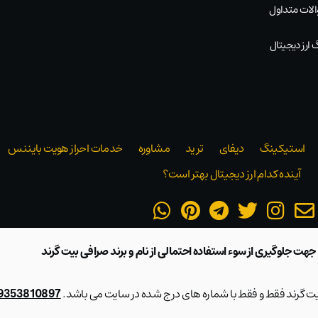
لات متداول
 ارز دیجیتال
استیکینگ
دیفای
ترید
مشاوره
خدمات احراز هویت بایننس
آینده کدام ارز دیجیتال بهتر است؟
 جهت جلوگیری از سوء استفاده احتمالی از نام و برند صرافی بیت گرند
بیت گرند فقط و فقط با شماره های درج شده در سایت می باشد.
09353810897 و 28423217