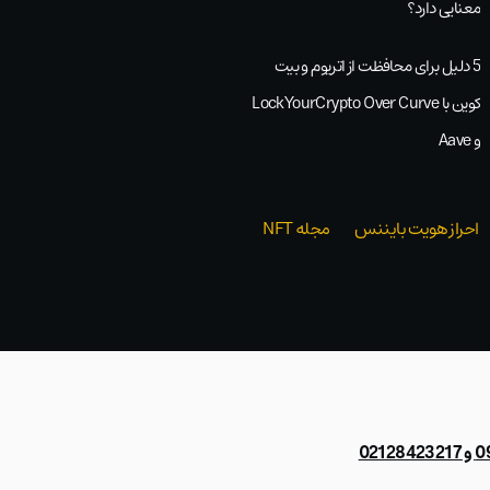
معنایی دارد؟
5 دلیل برای محافظت از اتریوم و بیت
کوین با LockYourCrypto Over Curve
و Aave
احراز هویت بایننس
مجله NFT
021