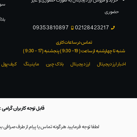
خرید و فروش ارز دیجیتال به صورت حضوری و غیر
سوا
حضوری
بلاگ
09353810897
02128423217
تماس در ساعات کاری
شنبه تا چهارشنبه از ساعت ( 19- 9:30 ) پنجشنبه (17 - 9:30 )​
اخبار ارز دیجیتال
ارز دیجیتال
بلاک‌ چین
ماینینگ
کیف پول
قابل توجه کاربران گرامی :
لطفا توجه فرمایید هر گونه تماس یا پیام از طرف صرافی 