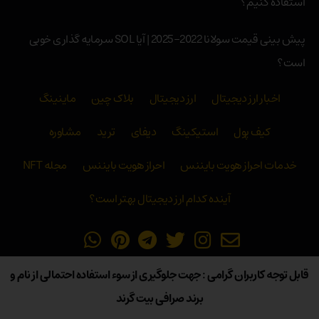
استفاده کنیم؟
پیش بینی قیمت سولانا 2022-2025 | آیا SOL سرمایه گذاری خوبی
است؟
اخبار ارز دیجیتال
ارز دیجیتال
بلاک‌ چین
ماینینگ
کیف پول
استیکینگ
دیفای
ترید
مشاوره
خدمات احراز هویت بایننس
احراز هویت بایننس
مجله NFT
آینده کدام ارز دیجیتال بهتر است؟
قابل توجه کاربران گرامی : جهت جلوگیری از سوء استفاده احتمالی از نام و
برند صرافی بیت گرند