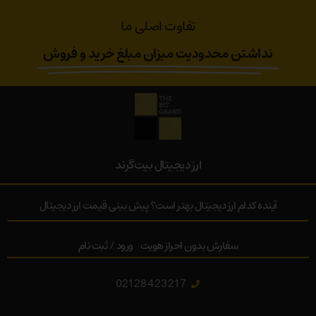
تفاوت اصلی ما
نداشتن محدودیت میزان مبلغ خرید و فروش
ارز‌ دیجیتال بیت‌گرند
آینده کدام ارز دیجیتال بهتر است؟ پیش بینی قیمت ارز دیجیتال
سفارش بدون احراز هویت
ورود / ثبت نام
02128423217