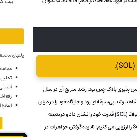
تخفیف را با جعبه های غارت اولیه پرندگان تضمین کنید. با تشدید بحث در مورد Solana (SOL)، ApeMax به عنوان
پلنهای مختلف
).
معاملات
تحلیل ب
آشنایی ب
 مسائل مقیاس پذیری بلاک چین بود. رشد سریع آن در سال
رفع اش
ی 2021 و 2022 گواهی بر اثربخشی آن بود. در سال 2021، SOL شاهد رشد بی‌سابقه‌ای بود و جایگاه خود را در میان
اطلاع ا
برترین دارایی‌های ارزهای دیجیتال تثبیت کرد. با هر صعود و فرود، سولانا (SOL) قدرت خود را نشان داد و در نتیجه
علاقه بسیاری را برانگیخت. با این حال، همانطور که پتانسیل Solana را ارزیابی می کنیم، نادیده گرفتن جواهرات در