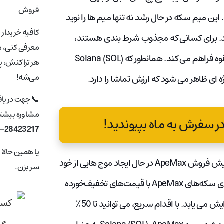
فروش
ت. این میم سکه در حال رشد نه تنها میم ها را نوید
کافیه خریدار 
دهد. برای کسانی که مجذوب شرط بندی هستند،
معرفی کنی، ما
ApeMax راهی برای به اشتراک گذاشتن توکن ها و کسب جوایز بالقوه فراهم می کند. همانطور که Solana (SOL)
هر تراکنش، پ
می‌شه!
📞 جهت دریا
مشاوره بیشتر 
 سفرش به ماه بپیوندید!
1-28423217
یا همین حالا
هیاهوی پیرامون مسیر سولانا محسوس است. به طور همزمان، پیش فروش ApeMax در حال ایجاد موج هایی از خود
سر بزن.
است. این فرصت طلایی به شرکت‌کنندگان اولیه اجازه می‌دهد تا روی سکه‌های ApeMax با قیمت‌های تخفیف‌خورده
دست دراز کنند. پیچ و تاب اینجاست: قیمت پیش فروش روزانه افزایش می یابد. با اقدام سریع، می توانید تا 50٪