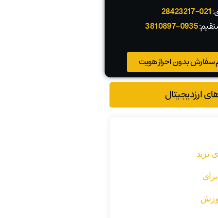
ی:
021-28423217
تقیم:
0935-3810897
 سفارش بدون احراز هویت
های ارزدیجیتال