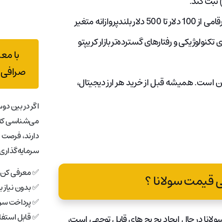
با نگاهی به سال 2030، پیش‌بینی‌ها بسیار متفاوت است و ارقامی از 100 دلار تا 500 دلار بلندپروازانه متغیر
نولوژیکی و رفتارهای گسترده‌تر بازار کریپتو
با مع
صرافی 
دیجیتال، پیش‌بینی دقیق سولانا (SOL) غیرممکن است. همیشه قبل از خرید هر ارز دیجیتال،
اگر در بین دوس
می‌شناسی که 
دارند، فرصت 
سرمایه‌گذاری 
✅ معرفی کن، 
✅ بدون نیاز 
✅ پرداخت سری
✅ قابل استفاد
ولانا در حال ایجاد پچ پچ های قابل توجهی است،