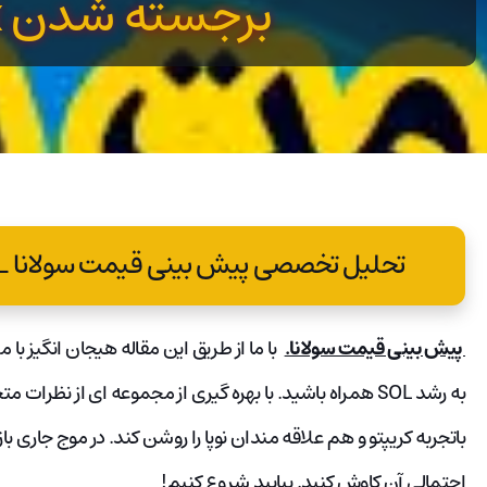
برجسته شدن ApeMax
تحلیل تخصصی پیش بینی قیمت سولانا SOL | برجسته شدن ApeMax
پیش بینی قیمت سولانا.
به رشد SOL همراه باشید. با بهره گیری از مجموعه ای از 
احتمالی آن کاوش کنید. بیایید شروع کنیم!