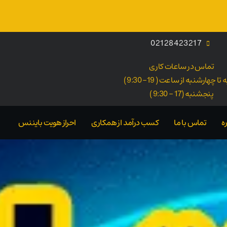
02128423217
تماس در ساعات کاری
ا چهارشنبه از ساعت ( 19- 9:30 )
پنجشنبه (17 - 9:30 )
ه
تماس با ما
کسب درآمد از همکاری
احراز هویت بایننس