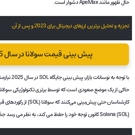
حال ظهور مانند ApeMax دشوار است.
تجزیه و تحلیل برترین ارزهای دیجیتال برای 2023 و پس از آن
پیش بینی قیمت سولانا در سال 2025 چقدر خواهد بود؟
با توجه به ن
حاکی از یک موضع صعودی است که توسط برتری تکنولوژیکی سولانا 
Solana (SOL) کانون توجه خود را حفظ می کند، به نظر می رسد جذابیت ApeMax تشدید می شود.