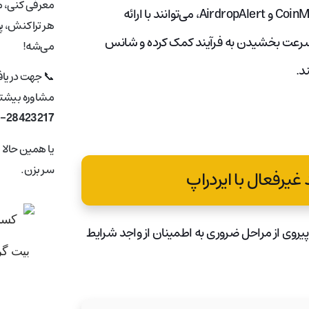
معرفی کنی، ما
بسیاری از پلتفرم‌ها و وب‌سایت‌ها، مانند CoinMarketCap، DappRadar و AirdropAlert، می‌توانند با ارائه
هر تراکنش، پ
ا می توانند به سرعت بخشیدن به فرآیند کمک کرده و شانس
می‌شه!
د.
📞 جهت دریا
مشاوره بیشتر 
1-28423217
یا همین حالا
سر بزن.
 غیرفعال با ایردراپ
 پیروی از مراحل ضروری به اطمینان از واجد شرایط