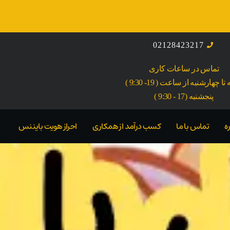
02128423217
تماس در ساعات کاری
ا چهارشنبه از ساعت ( 19- 9:30 )
پنجشنبه (17 - 9:30 )
ه
تماس با ما
کسب درآمد از همکاری
احراز هویت بایننس