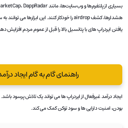
هشدارها، کشف airdrop را خودکار کنند. این ابزاره
یافتن ایردراپ های با پتانسیل بالا را قبل از عموم مردم افزایش دهن
راهنمای گام به گام ایجاد درآمد
ایجاد درآمد غیرفعال از ایردراپ ها می تواند یک تلاش پرسود باشد.
بودن، امنیت دارایی ها و سود توکن کمک می کند.