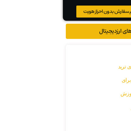
 سفارش بدون احراز هویت
های ارزدیجیتال