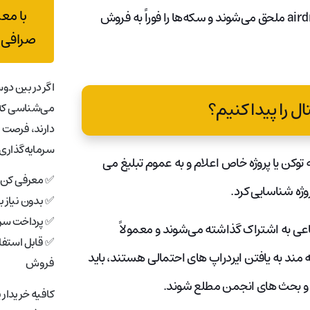
با مع
نقدینگی باشند. برای کسب درآمد آسان، برخی از کاربران به یک airdrop ملحق می‌شوند و سکه‌ها را فوراً به فروش
صرافی 
اگر در بین دوس
ل را پیدا کنیم؟
می‌شناسی که 
دارند، فرصت 
سرمایه‌گذاری 
ه توکن یا پروژه خاص اعلام و به عموم تبلیغ می
✅ معرفی کن، 
وژه شناسایی کرد.
✅ بدون نیاز 
✅ پرداخت سری
نجمن‌های airdrop رسانه‌های اجتماعی به اشتراک گذاشته می‌شوند و معمولاً
✅ قابل استفاد
 Discord یافت. کسانی که علاقه مند به یافتن ایردراپ های احتمالی هستند، باید
فروش
ال و بحث های انجمن مطلع شوند.
کافیه خریدار 