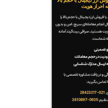
ش ارز دیجیتال با حجم بالا
به احراز هویت
ا فروش ارز دیجیتال با حجم بالا را
بال انجام معامله‌ای سریع، امن و بدون
 هویت هستید، صرافی بیت‌گرند آماده
به شماست.
و تضمینی
دیت در حجم معاملات
به ارسال مدارک شناسایی
 و دریافت مشاوره تخصصی با
 تماس بگیرید:
ی:
021-28423217
تقیم:
0935-3810897