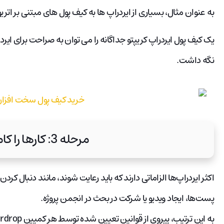
به عنوان مثال، بسیاری از ایردراپ ها به کیف پول های مبتنی بر اتریوم مانند MetaMask ن
یک کیف پول ایردراپ کریپتو جداگانه را می توان به صراحت برای ایرد
نگه داشت.
مرحله 3: کارها را کامل کنید.
اکثر ایردراپ‌ها الزاماتی دارند که باید رعایت شوند، مانند دنبال ک
پست‌ها، ایجاد ویدیو یا شرکت در بحث در انجمن پروژه.
به این ترتیب، پیروی از قوانین تعیین شده توسط هر کمپین airdrop بسیار مهم است.