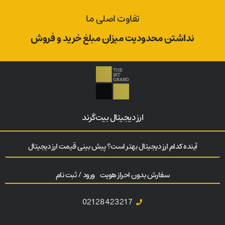
تفاوت اصلی ما
نداشتن محدودیت میزان مبلغ خرید و فروش
ارز‌ دیجیتال بیت‌گرند
آینده کدام ارز دیجیتال بهتر است؟ پیش بینی قیمت ارز دیجیتال
سفارش بدون احراز هویت
ورود / ثبت نام
02128423217