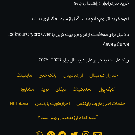
خرید تتر در ایران: راهنمای جامع
نحوه خرید اتریوم و آنچه باید قبل از سرمایه گذاری بدانید.
5 دلیل برای محافظت از اتریوم و بیت کوین با LockYourCrypto Over
Curve و Aave
روندهای جدید در ارزهای دیجیتال برای 2023-2025
اخبار ارز دیجیتال
ارز دیجیتال
بلاک‌ چین
ماینینگ
کیف پول
استیکینگ
دیفای
ترید
مشاوره
خدمات احراز هویت بایننس
احراز هویت بایننس
مجله NFT
آینده کدام ارز دیجیتال بهتر است؟