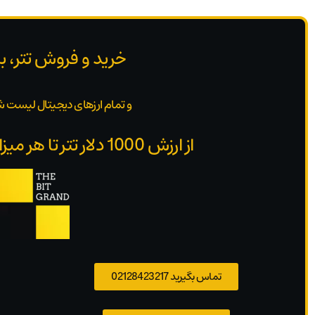
خرید و فروش تتر، ب
و تمام ارزهای دیجیتال لیست ش
از ارزش 1000 دلار تتر تا هر میزان بدون محدودیت
تماس بگیرید 02128423217