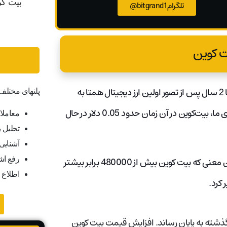
تلگرام bitgrand1@
ت کوین
اولین معاملات ثبت شده بیت کوین به سال 2010 باز می گردد، تنها 2 سال پس از تصور اولین ارز دیجیتال همتا به
پلنهای مختل
همتا (P2P) توسط خالق بیت کوین، ساتوشی ناکاموتو. طبق داده‌های ما، بیت‌کوین در آن زمان حدود 0.05 دلار در حال
معاملا
تحلیل ب
آشنایی ب
به سرعت تا امروز، قیمت بیت کوین تقریباً 24000 دلار است، به این معنی که بیت کوین بیش از 480000 برابر بیشتر
رفع اش
اطلاع 
 کرد.