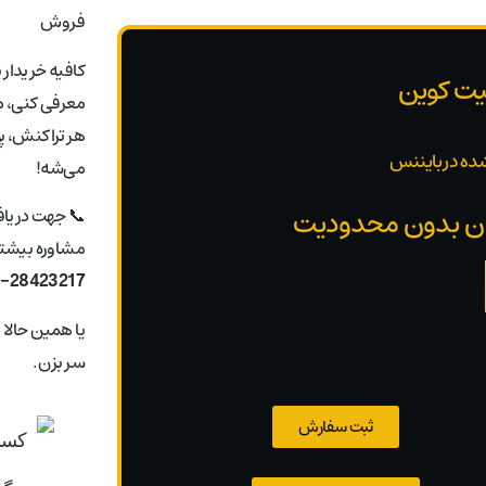
فروش
کافیه خریدار 
یت کوین
معرفی کنی، ما
هر تراکنش، پ
ده در بایننس
می‌شه!
📞 جهت دریا
مشاوره بیشتر 
1-28423217
یا همین حالا
سر بزن.
ثبت سفارش