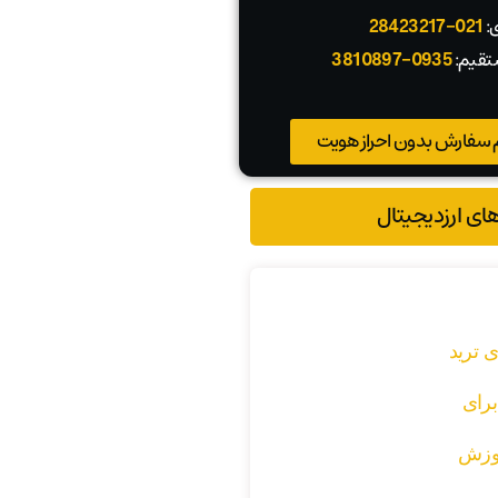
ی:
021-28423217
تقیم:
0935-3810897
 سفارش بدون احراز هویت
های ارزدیجیتال