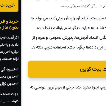
خرید حجم
نیست و نباید آن را پیش بینی کند، می تواند به
خرید و فرو
شد. به عبارت دیگر، ما می‌توانیم نقاط داده
بدون نیاز 
دگان، تعداد آدرس‌ها، پذیرش عمومی، و غیره و از
اگر قصد خرید ی
دارید و به دن
 این داده‌ها چگونه باشد استفاده کنیم. نکته ها.
نیاز به احراز
ارائه خدمات 
 بیت کوین
✅
تسویه آنی 
✅
بدون محدو
✅
بدون نیاز 
یم، اجازه دهید ابتدا برخی از مهم ترین عواملی که
جهت هماهنگی
کارشناسان ما