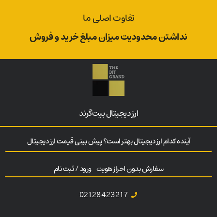
تفاوت اصلی ما
نداشتن محدودیت میزان مبلغ خرید و فروش
ارز‌ دیجیتال بیت‌گرند
آینده کدام ارز دیجیتال بهتر است؟ پیش بینی قیمت ارز دیجیتال
سفارش بدون احراز هویت
ورود / ثبت نام
02128423217