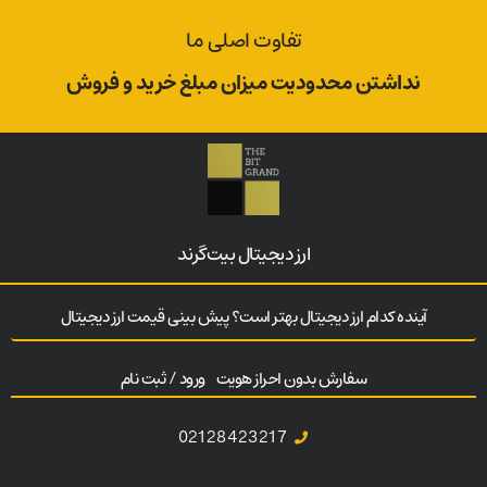
تفاوت اصلی ما
نداشتن محدودیت میزان مبلغ خرید و فروش
ارز‌ دیجیتال بیت‌گرند
آینده کدام ارز دیجیتال بهتر است؟ پیش بینی قیمت ارز دیجیتال
سفارش بدون احراز هویت
ورود / ثبت نام
02128423217