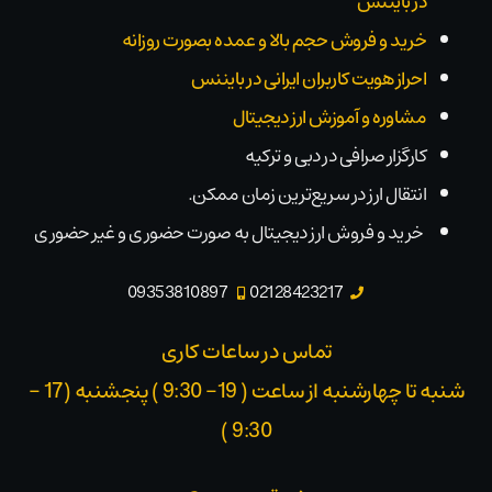
در بایننس
خرید و فروش حجم بالا و عمده بصورت روزانه
احراز هویت کاربران ایرانی در بایننس
مشاوره و آموزش ارز دیجیتال
کارگزار صرافی در دبی و ترکیه
انتقال ارز در سریع‌ترین زمان ممکن.
خرید و فروش ارز دیجیتال به صورت حضوری و غیر حضوری
09353810897
02128423217
تماس در ساعات کاری
شنبه تا چهارشنبه از ساعت ( 19- 9:30 ) پنجشنبه (17 -
9:30 )​