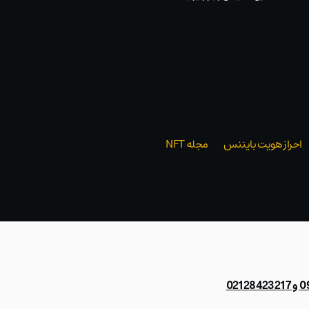
احراز هویت بایننس
مجله NFT
021