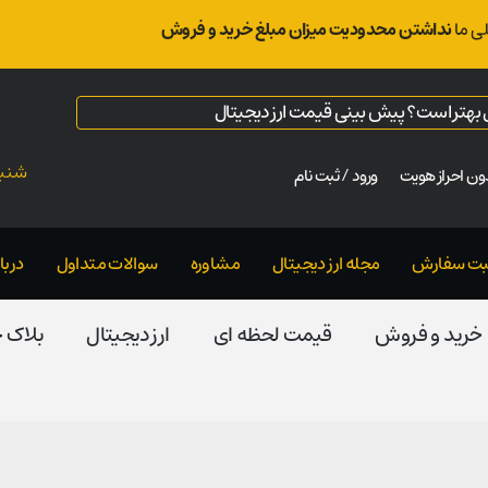
ی ما
نداشتن محدودیت میزان مبلغ خرید و فروش
ال بهتر است؟ پیش بینی قیمت ارز دیجیتال
شنبه ت
ن احراز هویت
ورود / ثبت نام
بت سفارش
مجله ارز دیجیتال
مشاوره
سوالات متداول
دربار
خرید و فروش
قیمت لحظه ای
ارز دیجیتال
بلاک‌