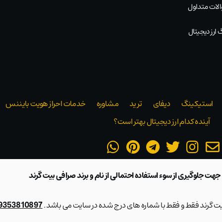
لات متداول
 ارز دیجیتال
استیکینگ
دیفای
ترید
مشاوره
خدمات احراز هویت بایننس
آینده کدام ارز دیجیتال بهتر است؟
 جهت جلوگیری از سوء استفاده احتمالی از نام و برند صرافی بیت گرند
بیت گرند فقط و فقط با شماره های درج شده در سایت می باشد.
09353810897 و 28423217