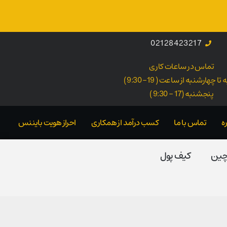
02128423217
تماس در ساعات کاری
ا چهارشنبه از ساعت ( 19- 9:30 )
پنجشنبه (17 - 9:30 )
ه
تماس با ما
کسب درآمد از همکاری
احراز هویت بایننس
 چین
کیف پول