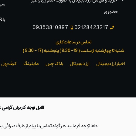
خرید و فروش ارز دیجیتال به صورت حضوری و غیر
سوا
حضوری
بلاگ
09353810897
02128423217
تماس در ساعات کاری
شنبه تا چهارشنبه از ساعت ( 19- 9:30 ) پنجشنبه (17 - 9:30 )​
اخبار ارز دیجیتال
ارز دیجیتال
بلاک‌ چین
ماینینگ
کیف پول
قابل توجه کاربران گرامی :
لطفا توجه فرمایید هر گونه تماس یا پیام از طرف صرافی 