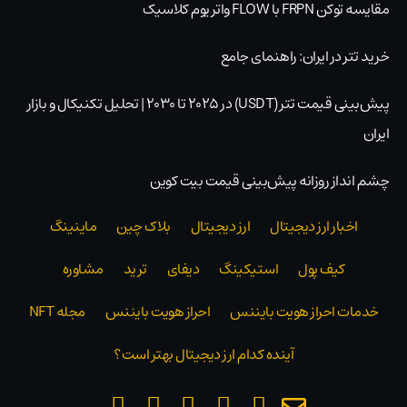
مقایسه توکن FRPN با FLOW واتریوم کلاسیک
خرید تتر در ایران: راهنمای جامع
پیش‌بینی قیمت تتر (USDT) در ۲۰۲۵ تا ۲۰۳۰ | تحلیل تکنیکال و بازار
ایران
چشم انداز روزانه پیش‌بینی قیمت بیت کوین
اخبار ارز دیجیتال
ارز دیجیتال
بلاک‌ چین
ماینینگ
کیف پول
استیکینگ
دیفای
ترید
مشاوره
خدمات احراز هویت بایننس
احراز هویت بایننس
مجله NFT
آینده کدام ارز دیجیتال بهتر است؟