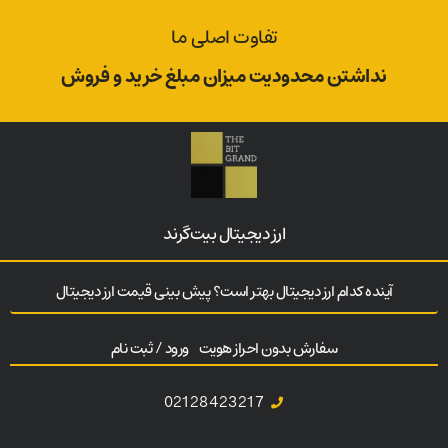
تفاوت اصلی ما
نداشتن محدودیت میزان مبلغ خرید و فروش
ارز‌ دیجیتال بیت‌گرند
آینده کدام ارز دیجیتال بهتر است؟ پیش بینی قیمت ارز دیجیتال
سفارش بدون احراز هویت
ورود / ثبت نام
02128423217