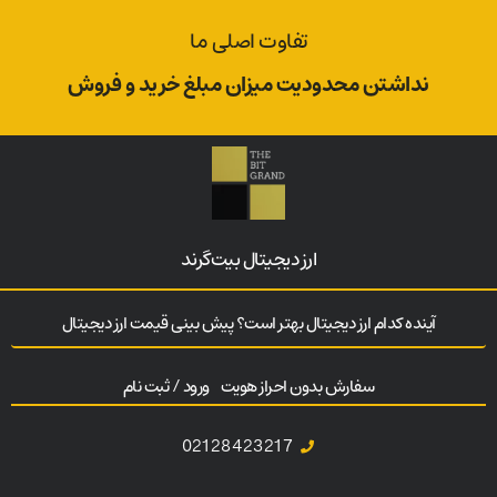
تفاوت اصلی ما
نداشتن محدودیت میزان مبلغ خرید و فروش
ارز‌ دیجیتال بیت‌گرند
آینده کدام ارز دیجیتال بهتر است؟ پیش بینی قیمت ارز دیجیتال
سفارش بدون احراز هویت
ورود / ثبت نام
02128423217