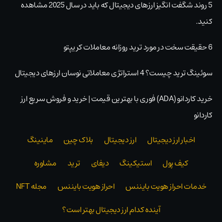
5 روند شگفت انگیز ارزهای دیجیتال که باید در سال 2025 مشاهده
کنید.
6 حقیقت سخت در مورد ترید روزانه معاملات کریپتو
سوئینگ ترید چیست؟ 4 استراتژی معاملاتی نوسان ارزهای دیجیتال
خرید کاردانو (ADA) فوری با بهترین قیمت | خرید و فروش سریع ارز
کاردانو
اخبار ارز دیجیتال
ارز دیجیتال
بلاک‌ چین
ماینینگ
کیف پول
استیکینگ
دیفای
ترید
مشاوره
خدمات احراز هویت بایننس
احراز هویت بایننس
مجله NFT
آینده کدام ارز دیجیتال بهتر است؟