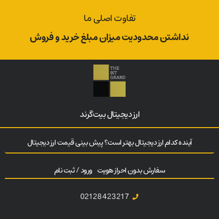
تفاوت اصلی ما
نداشتن محدودیت میزان مبلغ خرید و فروش
ارز‌ دیجیتال بیت‌گرند
آینده کدام ارز دیجیتال بهتر است؟ پیش بینی قیمت ارز دیجیتال
سفارش بدون احراز هویت
ورود / ثبت نام
02128423217