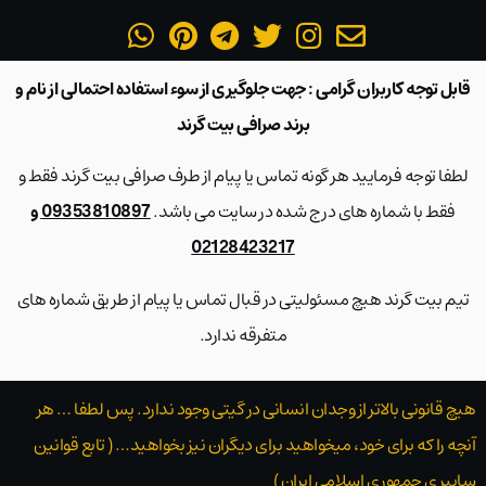
قابل توجه کاربران گرامی : جهت جلوگیری از سوء استفاده احتمالی از نام و
برند صرافی بیت گرند
لطفا توجه فرمایید هر گونه تماس یا پیام از طرف صرافی بیت گرند فقط و
فقط با شماره های درج شده در سایت می باشد.
09353810897 و
02128423217
تیم بیت گرند هیچ مسئولیتی در قبال تماس یا پیام از طریق شماره های
متفرقه ندارد.
هیچ قانونی بالاتر از وجدان انسانی در گیتی وجود ندارد. پس لطفا … هر
آنچه را که برای خود، میخواهید برای دیگران نیز بخواهید… ( تابع قوانین
سایبری جمهوری اسلامی ایران )