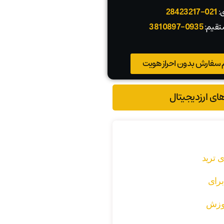
ی:
021-28423217
تقیم:
0935-3810897
 سفارش بدون احراز هویت
های ارزدیجیتال