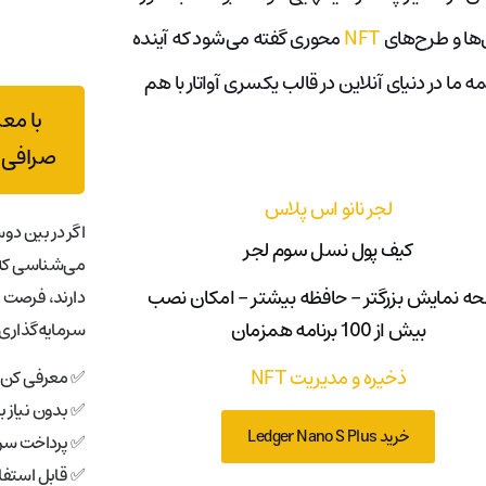
ی‌ها و طرح‌های
NFT
محوری گفته می‌شود که آینده
ا در دنیای آنلاین در قالب یکسری آواتار با هم
با مع
صرافی 
لجر نانو اس پلاس
اگر در بین دوس
کیف پول نسل سوم لجر
می‌شناسی که 
ه نمایش بزرگتر - حافظه بیشتر - امکان نصب
دارند، فرصت 
بیش از 100 برنامه همزمان
سرمایه‌گذاری 
ذخیره و مدیریت NFT
✅ معرفی کن، 
✅ بدون نیاز 
خرید Ledger Nano S Plus
✅ پرداخت سری
✅ قابل استفاد