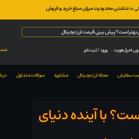
ی ما
نداشتن محدودیت میزان مبلغ خرید و فروش
ال بهتر است؟ پیش بینی قیمت ارز دیجیتال
ن احراز هویت
ورود / ثبت نام
شنبه ت
بت سفارش
مجله ارز دیجیتال
مشاوره
سوالات متداول
دربار
 Metaverse چیست؟ با آینده دنیای