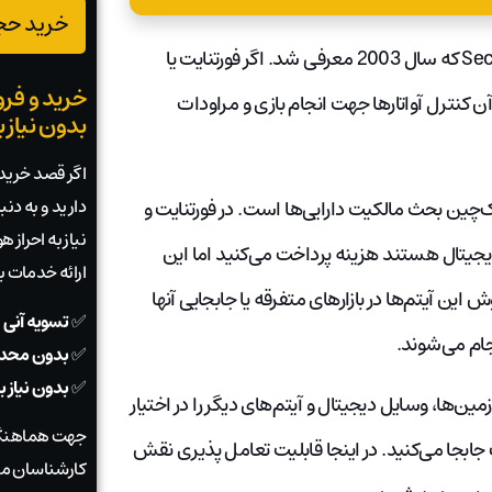
خرید حجم
بازی‌های دنیای مجازی سابقه‌ای طولانی دارند به خصوص Second Life که سال 2003 معرفی شد. اگر فورتنایت یا
خرید و فرو
آن کنترل آواتارها جهت انجام بازی و مراودات
بدون نیاز 
اگر قصد خرید ی
دارید و به دن
ک‌چین بحث مالکیت دارایی‌ها است. در فورتنایت و
نیاز به احراز
دیجیتال هستند هزینه پرداخت می‌کنید اما این
ارائه خدمات 
این آیتم‌ها در بازارهای متفرقه یا جابجایی آنها
✅
تسویه آنی 
جام می‌شوند.
✅
بدون محدو
✅
بدون نیاز 
ن‌ها، وسایل دیجیتال و آیتم‌های دیگر را در اختیار
جهت هماهنگی
ف جابجا می‌کنید. در اینجا قابلیت تعامل پذیری نقش
کارشناسان ما