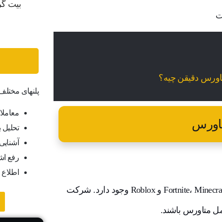
تاورس دقیقن چیه؟
پلنهای مختل
معاملا
تاورس
تحلیل ب
آشنایی ب
رفع اش
اطلاع 
نشانه‌هایی از متاورس در حال حاضر در دنیای بازی آنلاین مانند Fortnite، Minecraft و Roblox وجود دارد. شرکت
مل متاورس باشند.