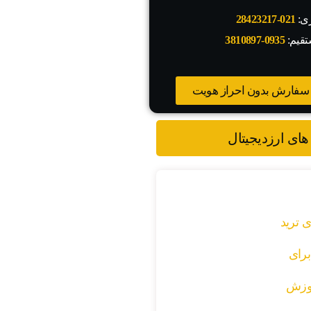
زی:
021-28423217
تقیم:
0935-3810897
سفارش بدون احراز هویت
های ارزدیجیتال