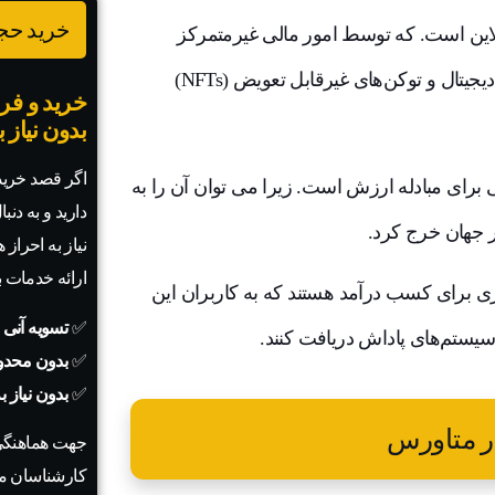
خرید حجم
نلاین است. که توسط امور مالی غیرمتمرکز
(DeFi)، که در آن کاربران ارزش و دارایی‌ها را از طریق ارزهای دیجیتال و توکن‌های غیرقابل تعویض (NFTs)
خرید و فرو
بدون نیاز 
اگر قصد خرید 
برای مبادله ارزش است. زیرا می توان آن را به
دارید و به دنب
ر جهان خرج کرد.
نیاز به احراز
ارائه خدمات 
جود دارند که به‌صورت بازی برای کسب درآمد هستند که به کاربران این
✅
تسویه آنی 
✅
بدون محدو
✅
بدون نیاز 
جهت هماهنگی
کارشناسان ما