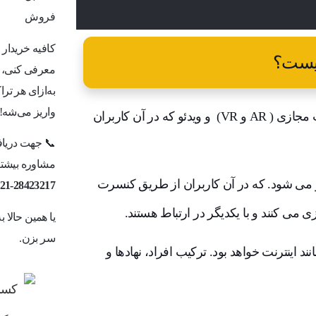
فروش
کافیه خریدار
یست؟
معرفی کنی، ما
به‌ازای هر ت
واریز می‌شه!
metaverse ترکیبی از چندین عنصر فناوری است. از جمله واقعیت مجازی ( AR و VR) و ویدئو که در آن کاربران
📞 جهت دریاف
مشاوره بیشتر 
 می شود. که در آن کاربران از طریق کنسرت
21-28423217
زی می کنند و با یکدیگر در ارتباط هستند.
یا همین حالا 
سر بزن.
 اینترنت خواهد بود. ترکیب افراد، نهادها و