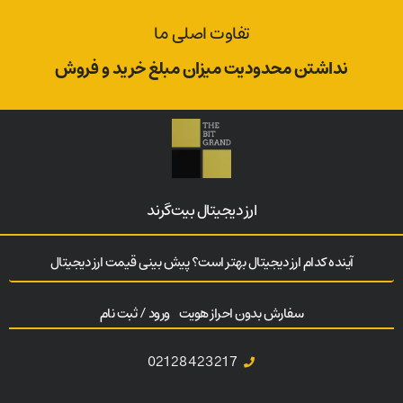
تفاوت اصلی ما
نداشتن محدودیت میزان مبلغ خرید و فروش
ارز‌ دیجیتال بیت‌گرند
آینده کدام ارز دیجیتال بهتر است؟ پیش بینی قیمت ارز دیجیتال
سفارش بدون احراز هویت
ورود / ثبت نام
02128423217