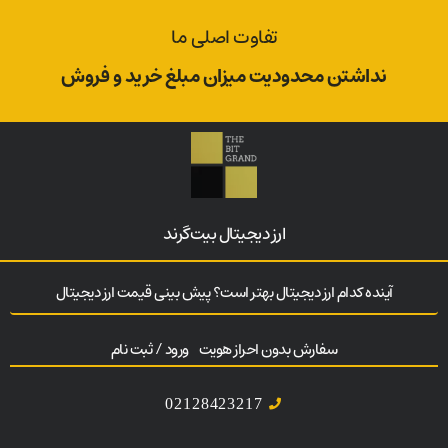
تفاوت اصلی ما
نداشتن محدودیت میزان مبلغ خرید و فروش
ارز‌ دیجیتال بیت‌گرند
آینده کدام ارز دیجیتال بهتر است؟ پیش بینی قیمت ارز دیجیتال
سفارش بدون احراز هویت
ورود / ثبت نام
02128423217