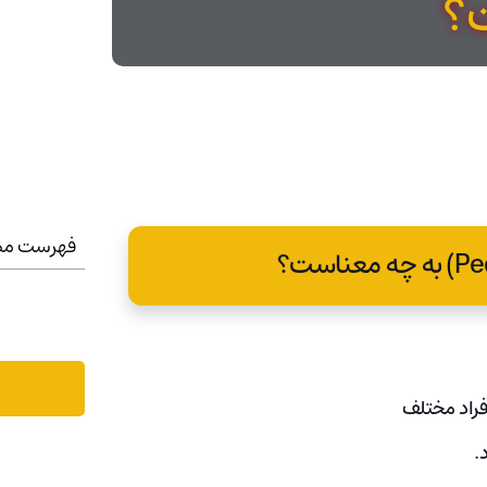
؟
فهرست مط
افراد مختلف
د.