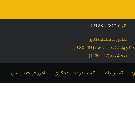
02128423217
تماس در ساعات کاری
ا چهارشنبه از ساعت ( 19- 9:30 )
پنجشنبه (17 - 9:30 )
ه
تماس با ما
کسب درآمد از همکاری
احراز هویت بایننس