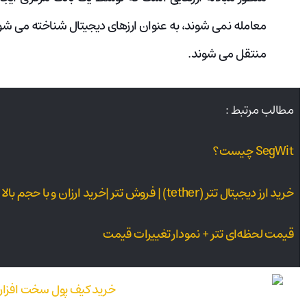
معامله نمی شوند، به عنوان ارزهای دیجیتال شناخته می شوند
منتقل می شوند.
مطالب مرتبط :
SegWit چیست؟
خرید ارز دیجیتال تتر (tether) | فروش تتر |خرید ارزان و با حجم بالا تتر USDT
قیمت لحظه‌ای تتر + نمودار تغییرات قیمت