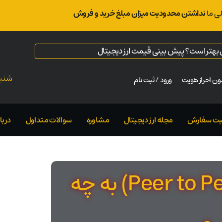
ی ما
نداشتن محدودیت میزان مبلغ خرید و فروش
ال بهتر است؟ پیش بینی قیمت ارز دیجیتال
شنبه ت
ن احراز هویت
ورود / ثبت نام
بت سفارش
مجله ارز دیجیتال
مشاوره
سوالات متداول
دربار
شبکه همتا به همتا (Peer to Peer) به چه