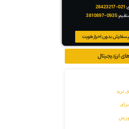
ی:
021-28423217
تقیم:
0935-3810897
 سفارش بدون احراز هویت
های ارزدیجیتال