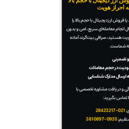
ش ارز دیجیتال با حجم بالا
به احراز هویت
ا فروش ارز دیجیتال با حجم بالا را
بال انجام معامله‌ای سریع، امن و بدون
 هویت هستید، صرافی بیت‌گرند آماده
به شماست.
و تضمینی
دیت در حجم معاملات
به ارسال مدارک شناسایی
 و دریافت مشاوره تخصصی با
 تماس بگیرید:
ی:
021-28423217
تقیم:
0935-3810897