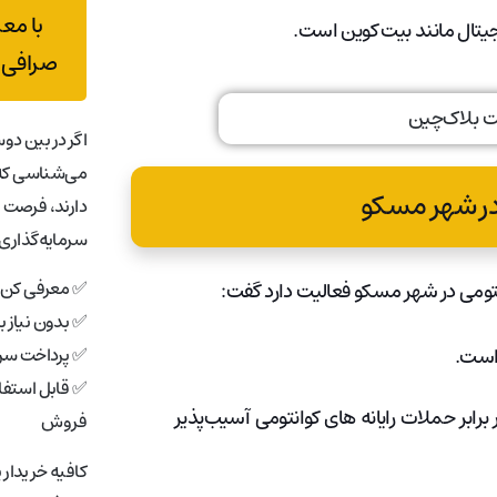
با مع
یجیتال مانند بیت کوین است.
صرافی 
اگر در بین دوس
می‌شناسی که 
در شهر مسکو
دارند، فرصت 
سرمایه‌گذاری 
✅ معرفی کن، 
✅ بدون نیاز 
 است.
✅ پرداخت سری
✅ قابل استفاد
رابر حملات رایانه های کوانتومی آسیب‌پذیر
فروش
کافیه خریدار 