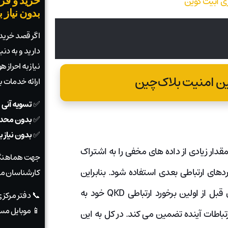
خرید و فرو
بدون نیاز 
اگر قصد خرید ی
دارید و به دن
نیاز به احراز
ارائه خدمات 
✅
تسویه آنی 
✅
بدون محدو
✅
بدون نیاز 
باطی که بر روی QKD روی می دهد مقدار زیادی از داده های مخفی را به اشتراک
جهت هماهنگی
رد‌های ارتباطی بعدی استفاده شود. بنابراین
کارشناسان ما
مقدار کمی کلید مخفی به نام Seed وجود دارد که طرفین قبل از اولین برخورد ارتباطی QKD خود به
📞 دفتر مرکز
📱 موبایل مس
رتباطات آینده‌ تضمین می کند. در کل به این