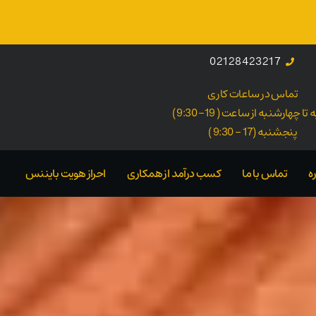
02128423217
تماس در ساعات کاری
ا چهارشنبه از ساعت ( 19- 9:30 )
پنجشنبه (17 - 9:30 )
ه
تماس با ما
کسب درآمد از همکاری
احراز هویت بایننس