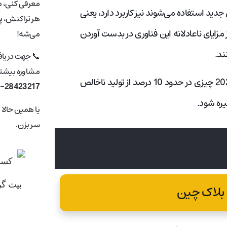
معرفی کنی، ما
 جدید استفاده می‌شوند نیز کاربرد دارد، یعنی
هر تراکنش، پ
 مزایای ناعادلانه‌ این فناوری در بدست آوردن
می‌شه!
ند.
📞 جهت دریا
مشاوره بیشتر 
چنین خطراتی وجود دارد. و پیش‌بینی می‌شود که تا سال 2025 چیزی در حدود 10 درصد از تولید ناخالص
1-28423217
یره شود.
یا همین حالا
سر بزن.
 بلاک چین