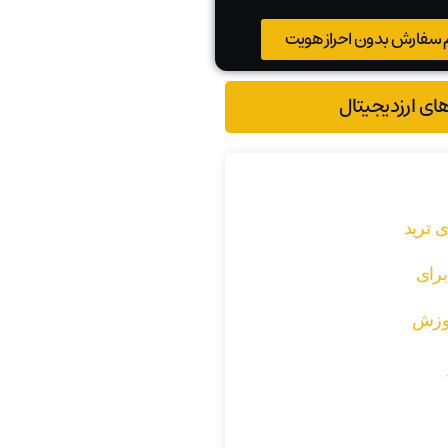
 سفارش بدون احراز هویت
های ارزدیجیتال