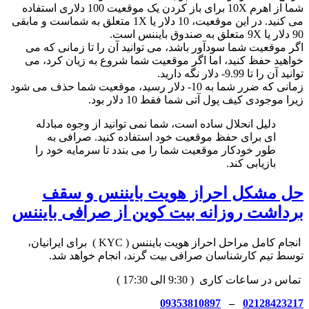
شما از اهرم 10X برای باز کردن یک موقعیت 100 دلاری استفاده
می کنید. در این موقعیت، 10 دلار یا 1X متعلق به شماست و مابقی
90 دلار یا 9X متعلق به صندوق بایننس است.
اگر موقعیت شما سودآور باشد، می توانید آن را تا زمانی که می
خواهید حفظ کنید، اما اگر موقعیت شما شروع به زیان کرد، می
توانید آن را تا 9.99- دلار نگه دارید.
زمانی که ضرر شما به 10- دلار رسید، موقعیت شما حذف می شود
زیرا موجودی کیف پول آتی شما فقط 10 دلار بود.
دلیل انحلال ساده است، شما نمی توانید از وجوه مبادله
ای برای حفظ موقعیت خود استفاده کنید. صرافی به
طور خودکار موقعیت شما را می بندد تا سرمایه خود را
بازیابی کند.
حل مشکل احراز هویت بایننس و سقف
برداشت روزانه بیت کوین از صرافی بایننس
انجام کامل مراحل احراز هویت بایننس ( KYC ) برای ایرانیان،
توسط تیم کارشناسان صرافی بیت گرند، انجام خواهد شد.
تماس در ساعات کاری ( 9:30 الی 17:30 )
09353810897
–
02128423217