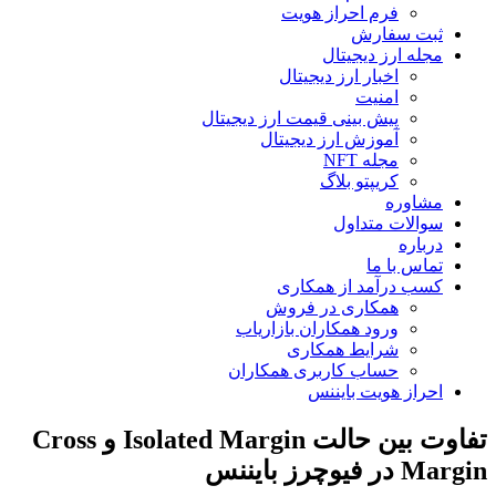
فرم احراز هویت
ثبت سفارش
مجله ارز دیجیتال
اخبار ارز دیجیتال
امنیت
پیش بینی قیمت ارز دیجیتال
آموزش ارز دیجیتال
مجله NFT
کریپتو بلاگ
مشاوره
سوالات متداول
درباره
تماس با ما
کسب درآمد از همکاری
همکاری در فروش
ورود همکاران بازاریاب
شرایط همکاری
حساب کاربری همکاران
احراز هویت بایننس
تفاوت بین حالت Isolated Margin و Cross
Margin در فیوچرز بایننس