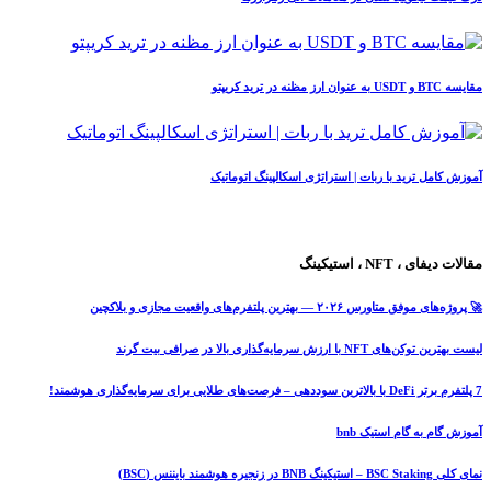
مقایسه BTC و USDT به عنوان ارز مظنه در ترید کریپتو
آموزش کامل ترید با ربات | استراتژی اسکالپینگ اتوماتیک
مقالات دیفای ، NFT ، استیکینگ
🚀 پروژه‌های موفق متاورس ۲۰۲۶ — بهترین پلتفرم‌های واقعیت مجازی و بلاکچین
لیست بهترین توکن‌های NFT با ارزش سرمایه‌گذاری بالا در صرافی بیت گرند
7 پلتفرم برتر DeFi با بالاترین سوددهی – فرصت‌های طلایی برای سرمایه‌گذاری هوشمند!
آموزش گام به گام استیک bnb
نمای کلی BSC Staking – استیکینگ BNB در زنجیره هوشمند بایننس (BSC)