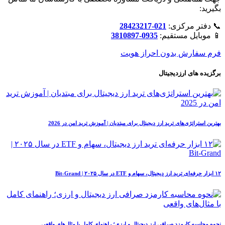
بگیرید:
📞 دفتر مرکزی:
021-28423217
📱 موبایل مستقیم:
0935-3810897
فرم سفارش بدون احراز هویت
برگزیده های ارزدیجیتال
بهترین استراتژی‌های ترید ارز دیجیتال برای مبتدیان | آموزش ترید امن در 2026
۱۲ ابزار حرفه‌ای ترید ارز دیجیتال، سهام و ETF در سال ۲۰۲۵ | Bit-Grand
نحوه محاسبه کارمزد صرافی ارز دیجیتال و ارزی؛ راهنمای کامل با مثال‌های واقعی