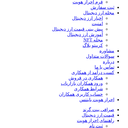
فرم احراز هویت
ثبت سفارش
مجله ارز دیجیتال
اخبار ارز دیجیتال
امنیت
پیش بینی قیمت ارز دیجیتال
آموزش ارز دیجیتال
مجله NFT
کریپتو بلاگ
مشاوره
سوالات متداول
درباره
تماس با ما
کسب درآمد از همکاری
همکاری در فروش
ورود همکاران بازاریاب
شرایط همکاری
حساب کاربری همکاران
احراز هویت بایننس
صرافی بیت گرند
قیمت ارز دیجیتال
راهنمای احراز هویت
ثبت نام