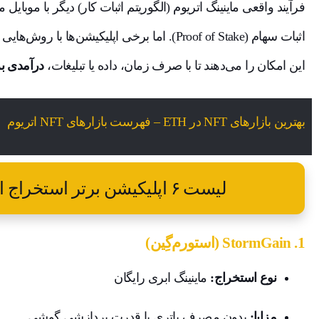
فرآیند واقعی ماینینگ اتریوم (الگوریتم اثبات کار) دیگر با موبای
اثبات سهام (Proof of Stake). اما برخی اپلیکیشن‌
این امکان را می‌دهند تا با صرف زمان، داده یا تبلیغات،
درآمدی بر 
بهترین بازارهای NFT در ETH – فهرست بازارهای NFT اتریوم
لیست ۶ اپلیکیشن برتر استخراج اتریوم در موبایل (۲۰۲۵)
1.
StormGain (استورم‌گِین)
نوع استخراج:
ماینینگ ابری رایگان
مزایا:
بدون مصرف باتری یا قدرت پردازشی گوشی