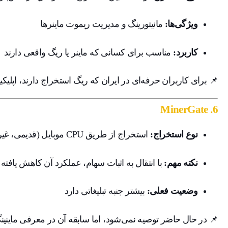
ویژگی‌ها:
مانیتورینگ و مدیریت ریموت ماینرها
کاربرد:
مناسب برای کسانی که ماینر یا ریگ واقعی دارند
📌 برای کاربران حرفه‌ای در ایران که ریگ استخراج دارند، اپلیکیشن NiceHash ابزار کمکی بسیار خو
MinerGate
6.
نوع استخراج:
استخراج از طریق CPU موبایل (قدیمی، غیرفعال شده در برخی گوشی‌ها)
نکته مهم:
با انتقال به اثبات سهام، عملکرد آن کاهش یافت
وضعیت فعلی:
بیشتر جنبه تبلیغاتی دارد
📌 در حال حاضر توصیه نمی‌شود، اما سابقه آن در معرفی ماینینگ