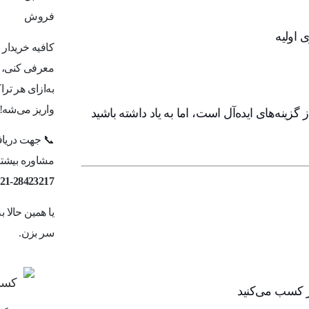
فروش
ی اولیه
کافیه خریدار
معرفی کنی، ما
به‌ازای هر ت
واریز می‌شه!
یت‌گرند: برای شروع بدون ریسک، StormGain یکی از گزینه‌های ایده‌آل است، اما به یاد داشته باشید
📞 جهت دریاف
مشاوره بیشتر 
21-28423217
یا همین حالا 
سر بزن.
ر کسب می‌کنید