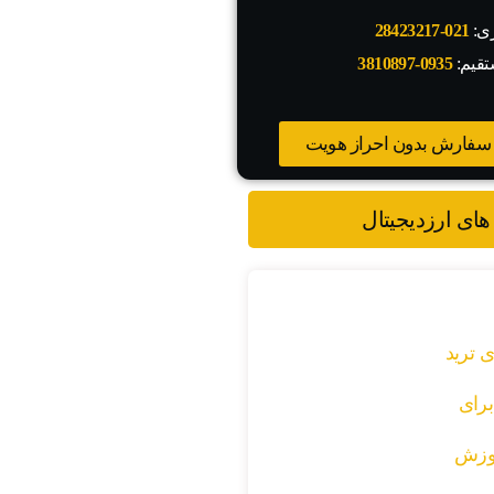
زی:
021-28423217
تقیم:
0935-3810897
سفارش بدون احراز هویت
های ارزدیجیتال