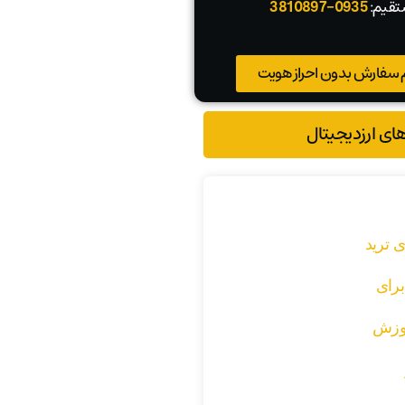
تقیم:
0935-3810897
 سفارش بدون احراز هویت
های ارزدیجیتال