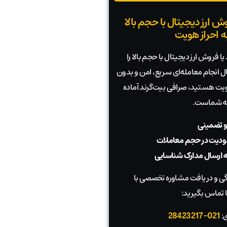
ش ارز دیجیتال با حجم بالا
به احراز هویت
ا فروش ارز دیجیتال با حجم بالا را
بال انجام معامله‌ای سریع، امن و بدون
 هویت هستید، صرافی بیت‌گرند آماده
به شماست.
و تضمینی
دیت در حجم معاملات
به ارسال مدارک شناسایی
 و دریافت مشاوره تخصصی با
 تماس بگیرید:
ی:
021-28423217