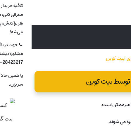
کافیه خریدار 
معرفی کنی، ما
هر تراکنش، پ
می‌شه!
📞 جهت دریا
مشاوره بیشتر 
1-28423217
یا همین حالا
توسط بیت کوین
سر بزن.
دن غیرممکن است.
یره می شوند.