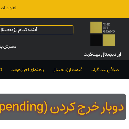
تفاوت اصل
آینده کدام ارز دیجیت
سفارش بدو
ارز‌ دیجیتال بیت‌گرند
صرافی بیت گرند
قیمت ارز دیجیتال
راهنمای احراز هویت
ث
دوبار خرج کردن (double spending) چیست؟