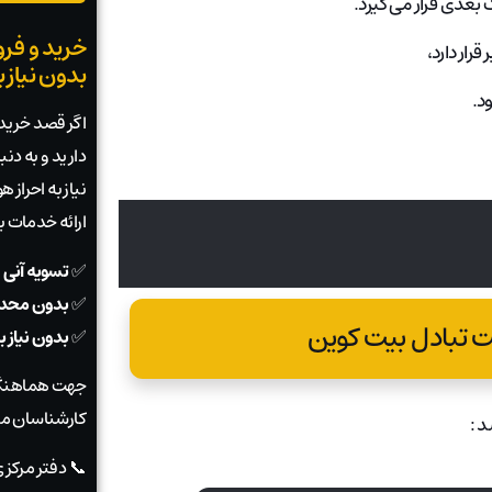
ک بعدی قرار می گیرد.
خرید و فرو
رار دارد،
بدون نیاز 
د.
اگر قصد خرید ی
دارید و به دن
نیاز به احراز
ارائه خدمات 
✅
تسویه آنی 
✅
بدون محدو
 تبادل بیت کوین
✅
بدون نیاز 
جهت هماهنگی
کارشناسان ما
د :
📞 دفتر مرکز