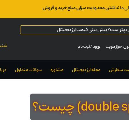
ی ما
نداشتن محدودیت میزان مبلغ خرید و فروش
ال بهتر است؟ پیش بینی قیمت ارز دیجیتال
شنبه ت
ن احراز هویت
ورود / ثبت نام
بت سفارش
مجله ارز دیجیتال
مشاوره
سوالات متداول
دربار