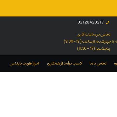
02128423217
تماس در ساعات کاری
ا چهارشنبه از ساعت ( 19- 9:30 )
پنجشنبه (17 - 9:30 )
ه
تماس با ما
کسب درآمد از همکاری
احراز هویت بایننس