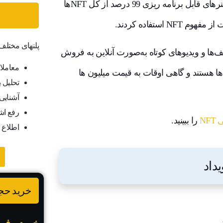
اکثر NFTهایی که امروزه در گردش هستند آثار هنری هستند – هنرهای قابل برنامه ریزی 99 درصد از کل NFTها
ستفاده کردند.
پلنهای مختل
‌ها و ویدیوهای کوتاه به‌صورت آنلاین به فروش
معاملا
‌رسند که گویی اقلام فیزیکی هستند. و، اینها گران ترین NFT ها هستند و گاهی اوقات به قیمت میلیون ها
تحلیل ب
آشنایی ب
رفع اش
NF
را ببینید.
اطلاع 
خرید حجم