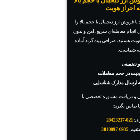
ش ارز دیجیتال با حجم بالا
به احراز هویت
یا فروش ارز دیجیتال با حجم بالا را
ال انجام معامله‌ای سریع، امن و بدون
 هویت هستید، صرافی بیت‌گرند آماده
به شماست.
و تضمینی
دیت در حجم معاملات
به ارسال مدارک شناسایی
 و دریافت مشاوره تخصصی با
 تماس بگیرید:
زی:
021-28423217
تقیم:
0935-3810897