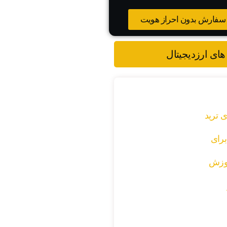
سفارش بدون احراز هویت
های ارزدیجیتال