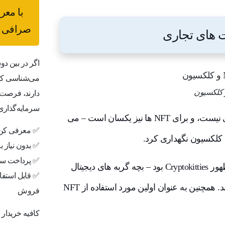
با معر
صرافی ب
اگر در بین دو
می‌شناسی که 
دارند، فرصت 
سرمایه‌گذاری
کلکسیونی که به قیمت هزاران دلار فروخته می شود چیز جدیدی نیست، و برای NFT ها نیز یکسان است – می
✅ معرفی کن،
ن کلکسیون نگهداری کرد.
✅ بدون نیاز 
✅ پرداخت سر
اولین نمونه از NFT ها که به عنوان کلکسیون دیده می شوند با ظهور Cryptokitties بود – بچه گربه های دیجیتال
✅ قابل استفاد
منحصر به فرد که در سال 2017 در بین کلکسیونرها محبوب شدند. همچنین به عنوان اولین مورد استفاده از NFT
فروش
کافیه خریدار