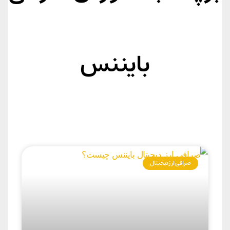
بایننس
صرافی ارز دیجیتال