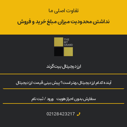
تفاوت اصلی ما
نداشتن محدودیت میزان مبلغ خرید و فروش
ارز‌ دیجیتال بیت‌گرند
آینده کدام ارز دیجیتال بهتر است؟ پیش بینی قیمت ارز دیجیتال
سفارش بدون احراز هویت
ورود / ثبت نام
02128423217