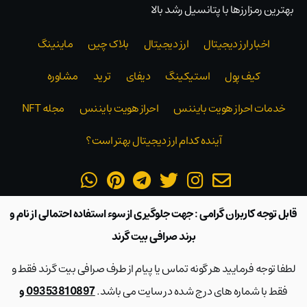
بهترین رمزارزها با پتانسیل رشد بالا
اخبار ارز دیجیتال
ارز دیجیتال
بلاک‌ چین
ماینینگ
کیف پول
استیکینگ
دیفای
ترید
مشاوره
خدمات احراز هویت بایننس
احراز هویت بایننس
مجله NFT
آینده کدام ارز دیجیتال بهتر است؟
قابل توجه کاربران گرامی : جهت جلوگیری از سوء استفاده احتمالی از نام و
برند صرافی بیت گرند
لطفا توجه فرمایید هر گونه تماس یا پیام از طرف صرافی بیت گرند فقط و
فقط با شماره های درج شده در سایت می باشد.
09353810897 و