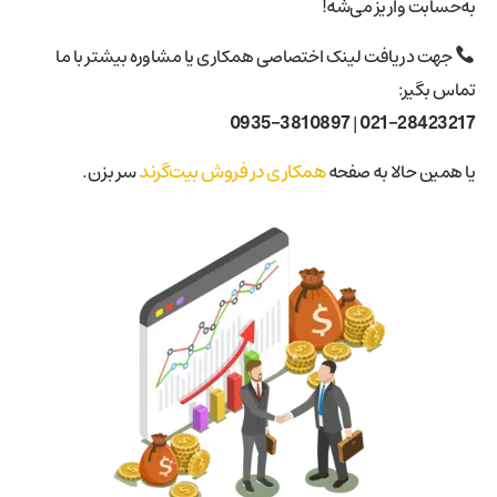
به‌حسابت واریز می‌شه!
جهت دریافت لینک اختصاصی همکاری یا مشاوره بیشتر با ما
تماس بگیر:
0935-3810897
|
021-28423217
همکاری در فروش بیت‌گرند
یا همین حالا به صفحه
سر بزن.