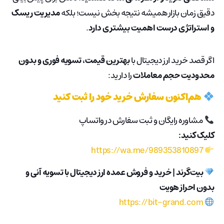
دقیق زمان بازار همیشه نتیجه بخش نیست؛ بلکه
مدیریت ریسک
و استراتژی درست اهمیت بیشتری دارد
.
اگر قصد خرید ارز دیجیتال با
بهترین قیمت، تسویه فوری و بدون
محدودیت حجم معاملات
را دارید:
هم‌اکنون سفارش خرید خود را ثبت کنید
مشاوره رایگان و ثبت سفارش در واتساپ
کلیک کنید:
https://wa.me/989353810897
بیت‌گرند | خرید و فروش عمده ارز دیجیتال با تسویه آنی و
بدون احراز هویت
https://bit-grand.com