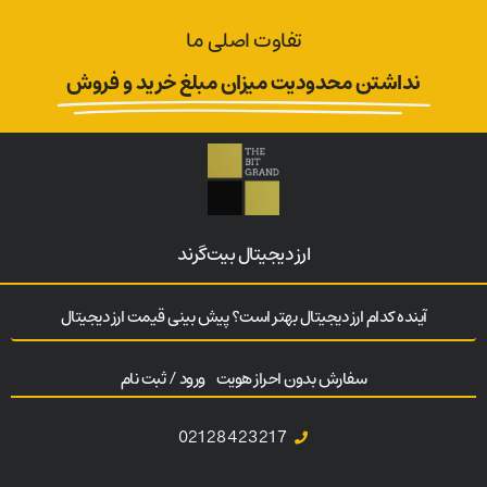
تفاوت اصلی ما
نداشتن محدودیت میزان مبلغ خرید و فروش
ارز‌ دیجیتال بیت‌گرند
آینده کدام ارز دیجیتال بهتر است؟ پیش بینی قیمت ارز دیجیتال
سفارش بدون احراز هویت
ورود / ثبت نام
02128423217