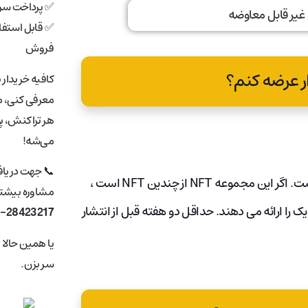
✅ پرداخت سری
✅ قابل استفاد
فروش
کافیه خریدار 
معرفی کنی، ما
هر تراکنش، پ
می‌شه!
📞 جهت دریا
بازاریابی رسانه های اجتماعی راهی عالی برای شناخته شدن خود است. اگر این مجموعه NFT از چندین NFT است ،
مشاوره بیشتر 
یک را ارائه می دهند. حداقل دو هفته قبل از انتشار
1-28423217
یا همین حالا
سر بزن.