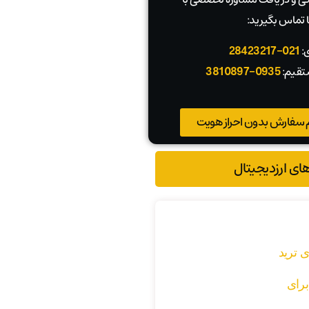
 تماس بگیرید:
ی:
021-28423217
تقیم:
0935-3810897
 سفارش بدون احراز هویت
های ارزدیجیتال