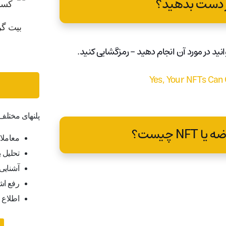
Yes, Your NFTs Can
پلنهای مختل
N چیست؟
معاملا
تحلیل ب
آشنایی ب
رفع اش
اطلاع 