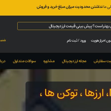
ی ما
نداشتن محدودیت میزان مبلغ خرید و فروش
ال بهتر است؟ پیش بینی قیمت ارز دیجیتال
ن احراز هویت
ورود / ثبت نام
شنبه ت
بت سفارش
مجله ارز دیجیتال
مشاوره
سوالات متداول
دربار
سئوالات مربوط به NFT، ارزها ، توکن ها ،