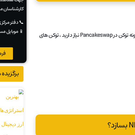
کارشناسان ما
📞 دفتر مرکز
📱 موبایل مس
یک حساب Binance باز کنید. اولین چیزی که برای خرید هرگونه توکن در Pancakeswap نیاز دارید ، توکن های
فرم
برگزیده 