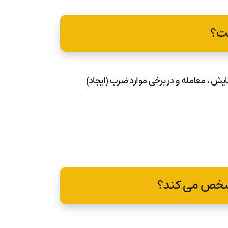
در آنها NFT ها قابل ذخیره ، نمایش ، معامله و در برخی موارد ضرب (ایجاد)