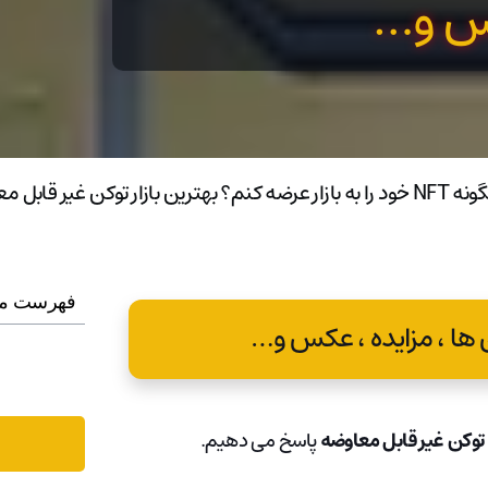
کس و…
فهرست م
توکن‌ غیر قابل معاوضه
پاسخ می دهیم.