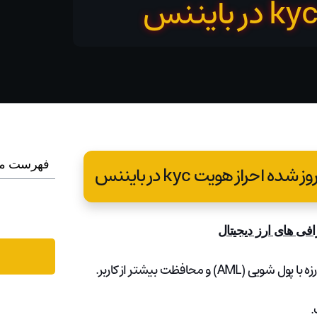
فهرست م
راز هویت kyc در بایننس