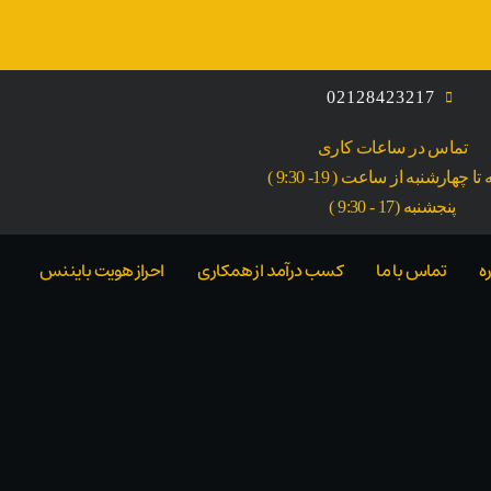
02128423217
تماس در ساعات کاری
ا چهارشنبه از ساعت ( 19- 9:30 )
پنجشنبه (17 - 9:30 )
ه
تماس با ما
کسب درآمد از همکاری
احراز هویت بایننس