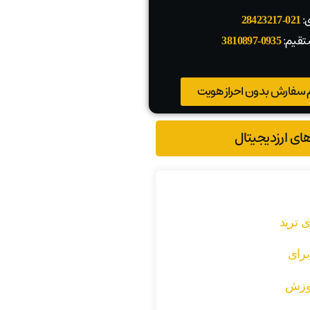
ی:
021-28423217
تقیم:
0935-3810897
 سفارش بدون احراز هویت
های ارزدیجیتال