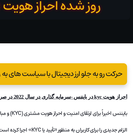
روز شده احراز هویت kyc در بایننس
حرکت رو به جلو ارز دیجیتال با سیاست های به روز شده اح
احراز هویت kyc در بایننس -سرمایه گذاری در سال 2022 در صرافی های ارز دیجیتال
بایننس اخیراً برای ارتقای امنیت و احراز هویت مشتری (KYC) و مبارزه با پول شویی (AML) و محافظت بیشتر از کاربر.
الزام جدیدی را برای کاربران به منظور «تأیید یا KYC» اجرا کرده است.