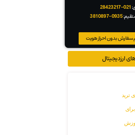
ی:
021-28423217
تقیم:
0935-3810897
 سفارش بدون احراز هویت
های ارزدیجیتال