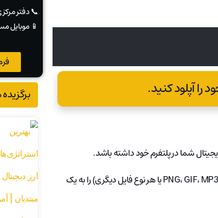
📞 دفتر مرکز
📱 موبایل مس
فرم
برگزیده 
این فرآیند به شما امکان می‌دهد فایل دیجیتال خود (یک نوع فایل PNG، GIF، MP3 یا هر نوع فایل دیگری) را به یک