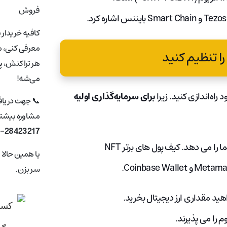
فروش
کافیه خریدار 
معرفی کنی، ما
هر تراکنش، پ
می‌شه!
برای سرمایه‌گذاری اولیه
📞 جهت دریا
مشاوره بیشتر 
1-28423217
کیف پول به شما امکان دسترسی به دارایی های دیجیتالی شما را می دهد. کیف پول های برتر NFT
یا همین حالا
سر بزن.
هید مقداری ارز دیجیتال بخرید.