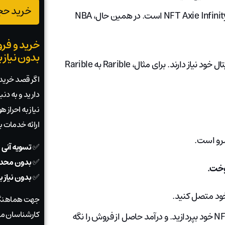
خرید حجم
به عنوان مثال، Axie Marketplace فروشگاه آنلاین برترین بازی NFT Axie Infinity است. در همین حال، NBA
خرید و فرو
بدون نیاز 
همچنین توجه به این نکته مهم است که برخی از بازارها، به ارز دیجیتال خود نیاز دارند. برای مثال، Rarible به Rarible
اگر قصد خرید ی
دارید و به دن
نیاز به احراز
ارائه خدمات 
✅
تسویه آنی 
✅
بدون محدو
✅
بدون نیاز 
جهت هماهنگی
کارشناسان ما
این به شما امکان می دهد هزینه های لازم را برای ساخت NFT خود بپردازید. و درآمد حاصل از فروش را نگه