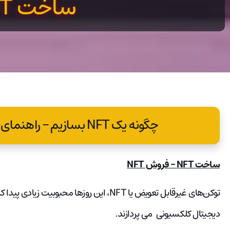
ساخت NFT
چگونه یک NFT بسازیم – راهنمای گام به گام ساخت NFT
ساخت NFT – فروش NFT
توکن‌های غیرقابل تعویض یا NFT، این روزها محبوب
دیجیتال کلکسیونی می پردازند.