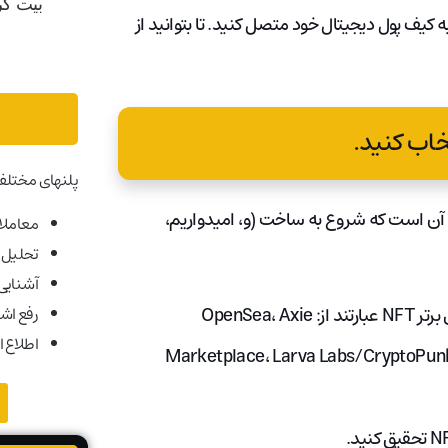
ه کیف پول دیجیتال خود متصل کنید. تا بتوانید از
پلنهای مختلف
ت آن است که شروع به ساخت (و، امیدواریم،
معاملات
تحلیل ب
آشنایی ب
برای این کار، باید یک بازار NFT را انتخاب کنید. برخی از بازارهای برتر NFT عبارتند از: OpenSea، Axie
رفع اش
اطلاع ا
Marketplace، Larva Labs/CryptoPunk