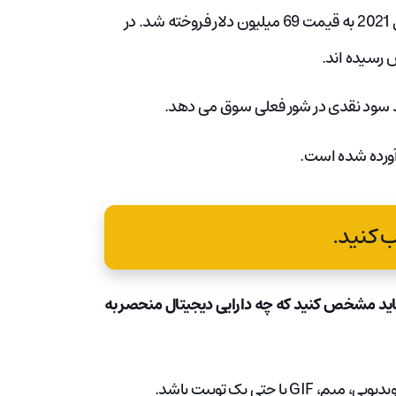
یک NFT توسط هنرمند دیجیتال معروف به Beeple ، در اوایل سال 2021 به قیمت 69 میلیون دلار فروخته شد. در
 رسیده اند.
اید مشخص کنید که چه دارایی دیجیتال منحصر به
تی یک توییت باشد.