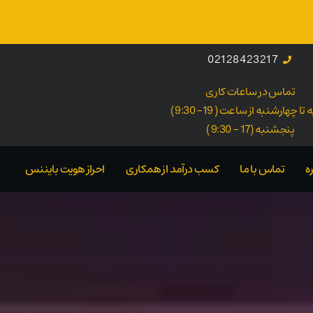
02128423217
تماس در ساعات کاری
ا چهارشنبه از ساعت ( 19- 9:30 )
پنجشنبه (17 - 9:30 )
ه
تماس با ما
کسب درآمد از همکاری
احراز هویت بایننس