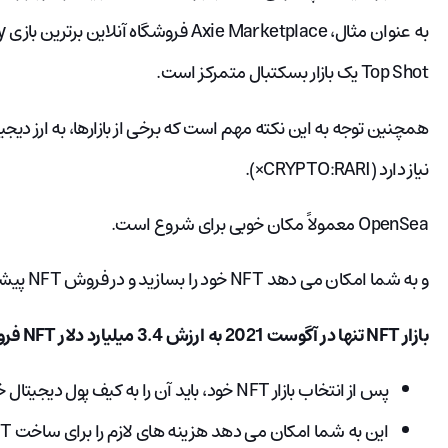
Top Shot یک بازار بسکتبال متمرکز است.
نیاز دارد (CRYPTO:RARI×​).
OpenSea معمولاً مکان خوبی برای شروع است.
و به شما امکان می دهد NFT خود را بسازید و در فروش NFT پیشرو است.
بازار NFT تنها در آگوست 2021 به ارزش 3.4 میلیارد دلار NFT فروخت.
پس از انتخاب بازار NFT خود، باید آن را به کیف پول دیجیتال خود متصل کنید.