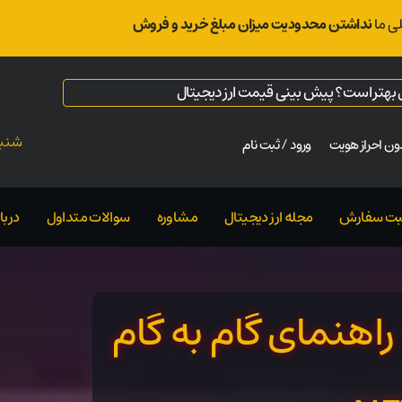
ی ما
نداشتن محدودیت میزان مبلغ خرید و فروش
ال بهتر است؟ پیش بینی قیمت ارز دیجیتال
شنبه ت
ن احراز هویت
ورود / ثبت نام
بت سفارش
مجله ارز دیجیتال
مشاوره
سوالات متداول
دربار
سازیم – راهنمای گام به گام