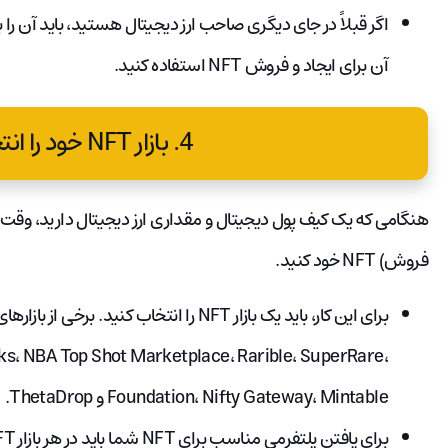
اگر قبلاً در جای دیگری صاحب ارز دیجیتال هستید، باید آن را ب
آن برای ایجاد و فروش NFT استفاده کنید.
4. بازار NFT خود را انتخاب کنید.
هنگامی که یک کیف پول دیجیتال و مقداری ارز دیجیتال دارید، وق
فروش) NFT خود کنید.
s، NBA Top Shot Marketplace، Rarible، SuperRare،
Foundation، Nifty Gateway، Mintable و ThetaDrop.
برای یافتن پلتفرمی مناسب برای NFT شما باید در هر بازار NFT تحقیق کنید.