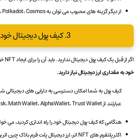
از دیگر گزینه های محبوب می توان به Tezos، Polkadot، Cosmos و Smart Chain بایننس اشاره کرد.
3. کیف پول دیجیتال خود را تنظیم کنید
اگر از قبل یک کیف پول دیجیتال ندارید. باید آن را برای ایجاد NFT خود راه‌اندازی کنید. زیرا
خود به مقداری ارز دیجیتال نیاز دارید.
عبارتند از Metamask، Math Wallet، AlphaWallet، Trust Wallet و Coinbase Wallet.
هنگامی که کیف پول دیجیتال خود را راه اندازی کردید، می خوا
اکثر پلتفرم های NFT اتر، ارز دیجیتال پلت فرم بلاک چین اتریوم را می پذیرند.