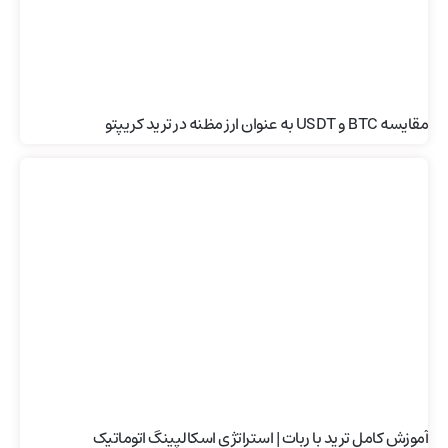
مقایسه BTC و USDT به عنوان ارز مظنه در ترید کریپتو
آموزش کامل ترید با ربات | استراتژی اسکالپینگ اتوماتیک