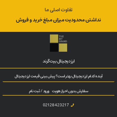
تفاوت اصلی ما
نداشتن محدودیت میزان مبلغ خرید و فروش
ارز‌ دیجیتال بیت‌گرند
آینده کدام ارز دیجیتال بهتر است؟ پیش بینی قیمت ارز دیجیتال
سفارش بدون احراز هویت
ورود / ثبت نام
02128423217