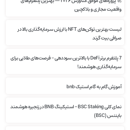
🚀 پروژه‌های موفق متاورس ۲۰۲۶ — بهترین پلتفرم‌های
واقعیت مجازی و بلاکچین
لیست بهترین توکن‌های NFT با ارزش سرمایه‌گذاری بالا در
صرافی بیت گرند
7 پلتفرم برتر DeFi با بالاترین سوددهی – فرصت‌های طلایی برای
سرمایه‌گذاری هوشمند!
آموزش گام به گام استیک bnb
نمای کلی BSC Staking – استیکینگ BNB در زنجیره هوشمند
بایننس (BSC)