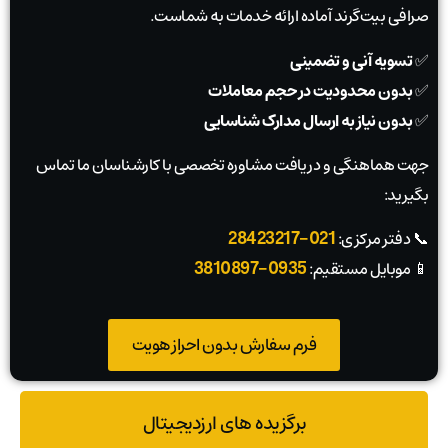
صرافی بیت‌گرند آماده ارائه خدمات به شماست.
✅
تسویه آنی و تضمینی
✅
بدون محدودیت در حجم معاملات
✅
بدون نیاز به ارسال مدارک شناسایی
جهت هماهنگی و دریافت مشاوره تخصصی با کارشناسان ما تماس
بگیرید:
021-28423217
📞 دفتر مرکزی:
0935-3810897
📱 موبایل مستقیم:
فرم سفارش بدون احراز هویت
برگزیده های ارزدیجیتال