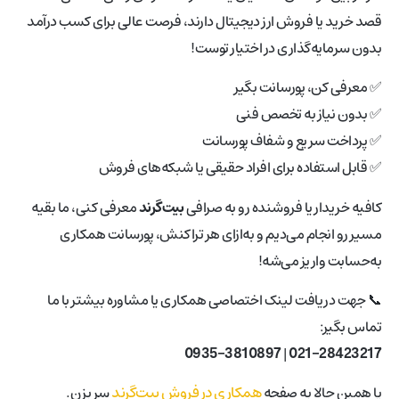
قصد خرید یا فروش ارز دیجیتال دارند، فرصت عالی برای کسب درآمد
بدون سرمایه‌گذاری در اختیار توست!
✅ معرفی کن، پورسانت بگیر
✅ بدون نیاز به تخصص فنی
✅ پرداخت سریع و شفاف پورسانت
✅ قابل استفاده برای افراد حقیقی یا شبکه‌های فروش
کافیه خریدار یا فروشنده رو به صرافی
بیت‌گرند
معرفی کنی، ما بقیه
مسیر رو انجام می‌دیم و به‌ازای هر تراکنش، پورسانت همکاری
به‌حسابت واریز می‌شه!
📞 جهت دریافت لینک اختصاصی همکاری یا مشاوره بیشتر با ما
تماس بگیر:
0935-3810897
|
021-28423217
همکاری در فروش بیت‌گرند
یا همین حالا به صفحه
سر بزن.