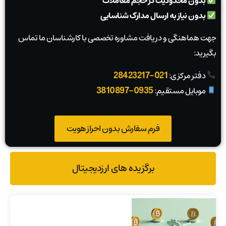
بدون محدودیت در حجم معاملات
بدون نیاز به ارسال مدارک شناسایی
جهت هماهنگی و دریافت مشاوره تخصصی با کارشناسان ما تماس
بگیرید:
021-28423217
دفتر مرکزی:
0935-3810897
موبایل مستقیم:
فرم سفارش بدون احراز هویت
برگزیده های ارزدیجیتال