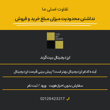
تفاوت اصلی ما
نداشتن محدودیت میزان مبلغ خرید و فروش
ارز‌ دیجیتال بیت‌گرند
آینده کدام ارز دیجیتال بهتر است؟ پیش بینی قیمت ارز دیجیتال
سفارش بدون احراز هویت
ورود / ثبت نام
02128423217