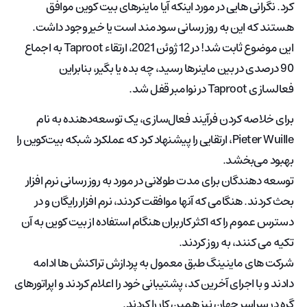
کرد. نگرانی هایی در مورد اینکه آیا ماینرهای بیت کوین موافق
هستند که این به روز رسانی سودمند است یا خیر وجود داشت.
این موضوع ثابت شد! در 12 ژوئن 2021، ارتقاء Taproot به اجماع
90 درصدی در بین ماینرها رسید، چه بده یا بگیر، بنابراین
فعالسازی Taproot در نوامبر قفل شد.
برای خلاصه کردن فرآیند فعال‌سازی، یک توسعه‌دهنده به نام
Pieter Wuille، ارتقایی را پیشنهاد کرد که عملکرد شبکه بیت‌کوین را
بهبود می‌بخشد.
توسعه دهندگان برای مدت طولانی در مورد به روز رسانی نرم افزار
بحث کردند. هنگامی که آنها موافقت کردند، نرم افزار رایگان و در
دسترس عموم را که اکثر کاربران هنگام استفاده از بیت کوین به آن
تکیه می کنند، به روز کردند.
شرکت های ماینینگ طبق معمول به پردازش تراکنش ها ادامه
دادند و با اجرای آخرین کد، پشتیبانی خود را اعلام کردند و اپراتورهای
گره در سراسر جهان نیز همین کار را کردند.