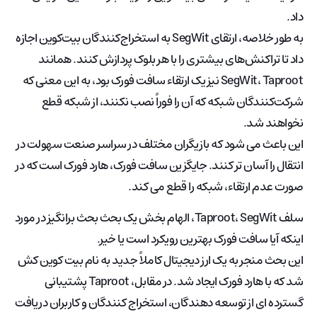
داد.
به طور خلاصه، ارتقای SegWit به استخراج‌کنندگان بیت‌کوین اجازه
داد تا تراکنش‌های بیشتری را با هر بلوک پردازش کنند. همانند
SegWit، Taproot نیز یک ارتقاء سافت فورک بود، به این معنی که
شرکت‌کنندگان شبکه که آن را فوراً نصب نکنند، از شبکه قطع
نخواهند شد.
این باعث می شود که بازیگران مختلف در سراسر صنعت سهولت در
انتقال را آسان تر کنند. جایگزین سافت فورک، هارد فورک است که در
صورت عدم ارتقاء، شبکه را قطع می کند.
سلف Taproot، SegWit، الهام بخش یک بحث بحث برانگیز در مورد
اینکه آیا سافت فورک بهترین رویکرد است یا خیر.
این بحث منجر به یک ارز دیجیتال کاملاً جدید به نام بیت کوین کش
شد که با هارد فورک ایجاد شد. در مقابل، Taproot پشتیبانی
گسترده ای از توسعه دهندگان، استخراج کنندگان و کاربران دریافت