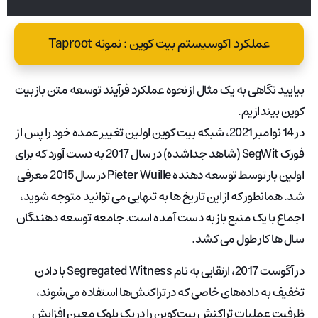
عملکرد اکوسیستم بیت کوین : نمونه Taproot
بیایید نگاهی به یک مثال از نحوه عملکرد فرآیند توسعه متن باز بیت
کوین بیندازیم.
در 14 نوامبر 2021، شبکه بیت کوین اولین تغییر عمده خود را پس از
فورک SegWit (شاهد جداشده) در سال 2017 به دست آورد که برای
اولین بار توسط توسعه دهنده Pieter Wuille در سال 2015 معرفی
شد. همانطور که از این تاریخ ها به تنهایی می توانید متوجه شوید،
اجماع با یک منبع باز به دست آمده است. جامعه توسعه دهندگان
سال ها کار طول می کشد.
در آگوست 2017، ارتقایی به نام Segregated Witness با دادن
تخفیف به داده‌های خاصی که در تراکنش‌ها استفاده می‌شوند،
ظرفیت عملیات تراکنش بیت‌کوین را در یک بلوک معین افزایش