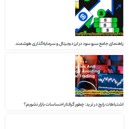
راهنمای جامع سیو سود در ارز دیجیتال و سرمایه‌گذاری هوشمند
اشتباهات رایج در ترید: چطور گرفتار احساسات بازار نشویم؟