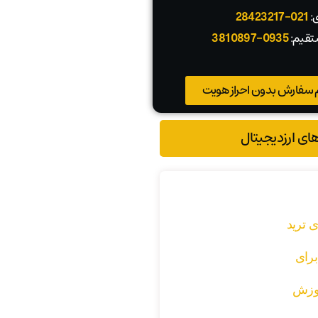
ی:
021-28423217
تقیم:
0935-3810897
 سفارش بدون احراز هویت
های ارزدیجیتال