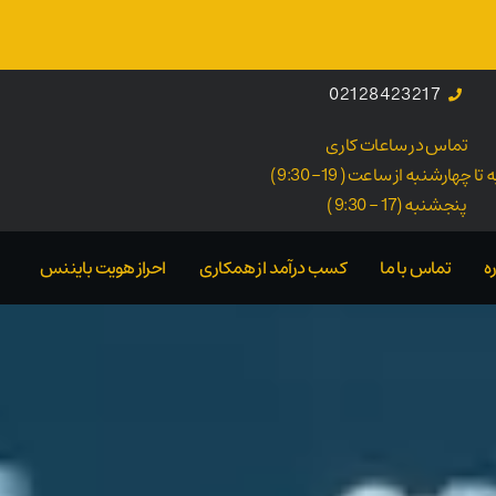
02128423217
تماس در ساعات کاری
ا چهارشنبه از ساعت ( 19- 9:30 )
پنجشنبه (17 - 9:30 )
ه
تماس با ما
کسب درآمد از همکاری
احراز هویت بایننس