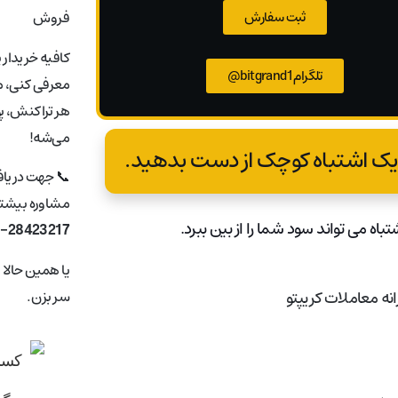
ثبت سفارش
فروش
کافیه خریدار 
تلگرام bitgrand1@
معرفی کنی، ما
هر تراکنش، پ
می‌شه!
📞 جهت دریا
مشاوره بیشتر 
تباه می تواند سود شما را از بین ببرد.
1-28423217
یا همین حالا
سر بزن.