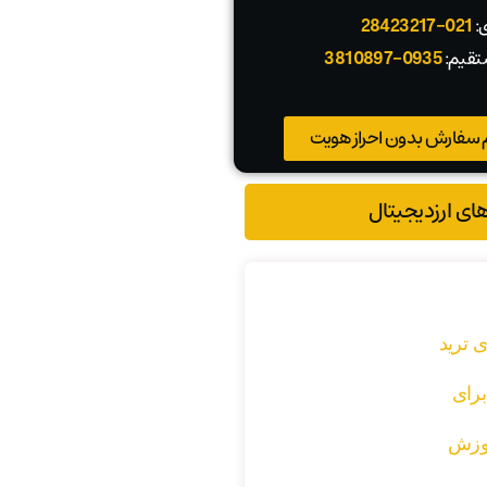
ی:
021-28423217
تقیم:
0935-3810897
 سفارش بدون احراز هویت
های ارزدیجیتال