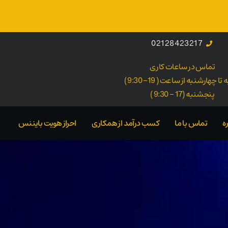
02128423217
تماس در ساعات کاری
ا چهارشنبه از ساعت ( 19- 9:30 )
پنجشنبه (17 - 9:30 )
ه
تماس با ما
کسب درآمد از همکاری
احراز هویت بایننس