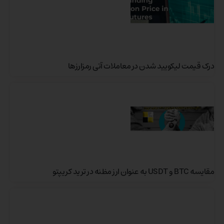
درک قیمت لیکویید شدن در معاملات آتی رمزارزها
مقایسه BTC و USDT به عنوان ارز مظنه در ترید کریپتو