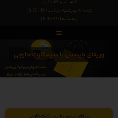
تماس در ساعات کاری
شنبه تا چهارشنبه از ساعت ( 19- 9:30 )
پنجشنبه (17 - 9:30 )
وریفای بایننس با سیمکارت خارجی
وریفای بایننس با سیمکارت خارجی