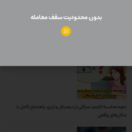
بدون محدودیت سقف معامله
۱۲ ابزار حرفه‌ای ترید ارز دیجیتال، سهام و ETF در سال ۲۰۲۵ | Bit-
Grand
نحوه محاسبه کارمزد صرافی ارز دیجیتال و ارزی؛ راهنمای کامل با
مثال‌های واقعی