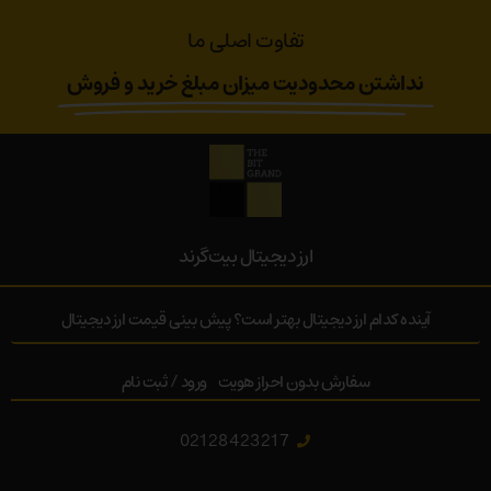
تفاوت اصلی ما
نداشتن محدودیت میزان مبلغ خرید و فروش
ارز‌ دیجیتال بیت‌گرند
آینده کدام ارز دیجیتال بهتر است؟ پیش بینی قیمت ارز دیجیتال
سفارش بدون احراز هویت
ورود / ثبت نام
02128423217