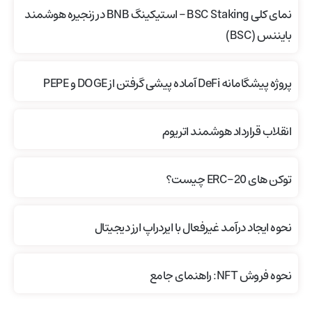
نمای کلی BSC Staking – استیکینگ BNB در زنجیره هوشمند
بایننس (BSC)
پروژه پیشگامانه DeFi آماده پیشی گرفتن از DOGE و PEPE
انقلاب قرارداد هوشمند اتریوم
توکن های ERC-20 چیست؟
نحوه ایجاد درآمد غیرفعال با ایردراپ ارز دیجیتال
نحوه فروش NFT: راهنمای جامع