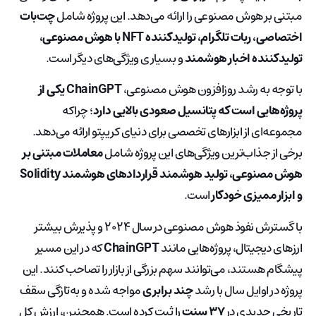
مبتنی بر هوش مصنوعی را ارائه می‌دهد. این پروژه شامل
چت‌بات
اختصاصی، ربات تلگرام، تولیدکننده NFT با هوش مصنوعی،
تولیدکننده اخبار هوشمند
و بسیاری ویژگی‌های دیگر است.
با توجه به رشد روزافزون هوش مصنوعی،
ChainGPT یکی از
پروژه‌هایی است که پتانسیل صعودی بالایی دارد
؛ چراکه
مجموعه‌ای از ابزارهای تخصصی برای دنیای کریپتو ارائه می‌دهد.
برخی از جذاب‌ترین ویژگی‌های این پروژه شامل
معاملات مبتنی بر
هوش مصنوعی، تولید هوشمند قراردادهای هوشمند Solidity
و ابزار ممیزی خودکار
است.
با گسترش نفوذ هوش مصنوعی در سال ۲۰۲۴ و پذیرش بیشتر
ارزهای دیجیتال، پروژه‌هایی مانند
ChainGPT
که در این مسیر
پیشگام هستند، می‌توانند سهم بزرگی از بازار را تصاحب کنند. این
پروژه در اوایل سال با رشد
چند برابری
مواجه شده و به‌تازگی سقف
تاریخی جدیدی در
۳۷ سنت
را ثبت کرده است. همچنین، ارزش کل