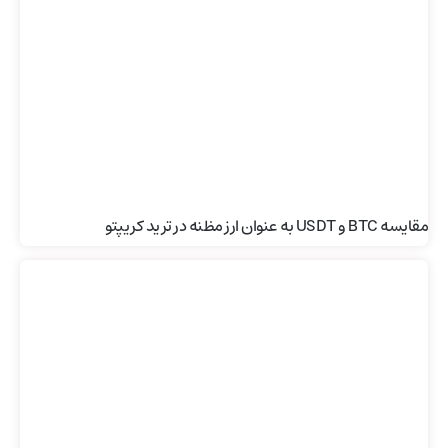
مقایسه BTC و USDT به عنوان ارز مظنه در ترید کریپتو