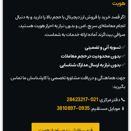
هویت
اگر قصد خرید یا فروش ارز دیجیتال با حجم بالا را دارید و به دنبال
انجام معامله‌ای سریع، امن و بدون نیاز به احراز هویت هستید،
صرافی بیت‌گرند آماده ارائه خدمات به شماست.
✅
تسویه آنی و تضمینی
✅
بدون محدودیت در حجم معاملات
✅
بدون نیاز به ارسال مدارک شناسایی
جهت هماهنگی و دریافت مشاوره تخصصی با کارشناسان ما تماس
بگیرید:
021-28423217
📞 دفتر مرکزی:
0935-3810897
📱 موبایل مستقیم:
فرم سفارش بدون احراز هویت