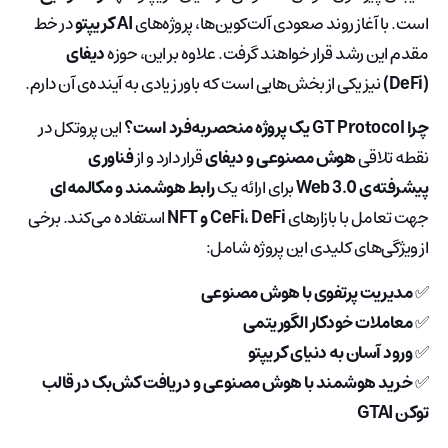
است. با آغاز روند صعودی آلت‌کوین‌ها، پروژه‌های
AI کریپتو
در خط
مقدم این رشد قرار خواهند گرفت. علاوه بر این، حوزه
دیفای
(DeFi)
نیز یکی از بخش‌هایی است که باور زیادی به آینده‌ی آن دارم.
چرا GT Protocol یک پروژه منحصربه‌فرد است؟
این پروتکل در
نقطه تلاقی
هوش مصنوعی و دیفای
قرار دارد و از
فناوری
پیشرفته‌ی Web 3.0
برای ارائه یک
رابط هوشمند و مکالمه‌ای
جهت تعامل با بازارهای
CeFi، DeFi و NFT
استفاده می‌کند. برخی
از ویژگی‌های کلیدی این پروژه شامل:
✅
مدیریت پرتفوی با هوش مصنوعی
✅
معاملات خودکار الگوریتمی
✅
ورود آسان به دنیای کریپتو
✅
خرید هوشمند با هوش مصنوعی و دریافت کش‌بک در قالب
توکن GTAI