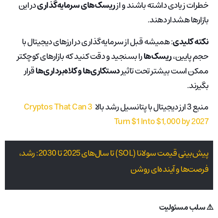
خطرات زیادی داشته باشند و از
ریسک‌های سرمایه‌گذاری
در این
بازارها هشدار دهند.
نکته کلیدی
: همیشه قبل از سرمایه‌گذاری در ارزهای دیجیتال با
حجم پایین،
ریسک‌ها
را بسنجید و دقت کنید که بازارهای کوچکتر
ممکن است بیشتر تحت تاثیر
دستکاری‌ها و کلاه‌برداری‌ها
قرار
بگیرند.
منبع 3 ارز دیجیتال با پتانسیل رشد بالا
3 Cryptos That Can
Turn $1 Into $1,000 by 2027
پیش‌بینی قیمت سولانا (SOL) تا سال‌های 2025 تا 2030: رشد،
فرصت‌ها و آینده‌ای روشن
⚠️ سلب مسئولیت