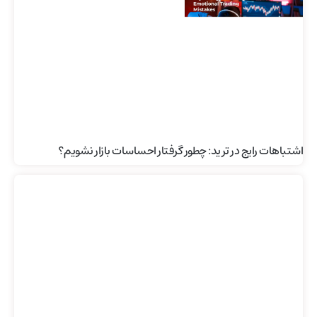
اشتباهات رایج در ترید: چطور گرفتار احساسات بازار نشویم؟