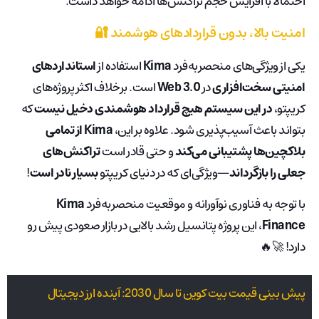
احتمالاً با افزایش حجم تراکنش‌ها ادامه خواهد داشت.
امنیت بالا، بدون قراردادهای هوشمند 🔐
یکی از ویژگی‌های منحصربه‌فرد
Kima
استفاده از
استانداردهای
امنیتی سخت‌افزاری
در
Web 3.0
است. برخلاف اکثر پروژه‌های
کریپتو،
در این سیستم هیچ قرارداد هوشمندی دخیل نیست
که
بتواند باعث آسیب‌پذیری شود. علاوه بر این،
Kima از تمامی
بلاکچین‌ها پشتیبانی می‌کند
و حتی قادر است
تراکنش‌های
جعلی را بازگرداند
—ویژگی‌ای که در دنیای کریپتو
بسیار نادر است
!
با توجه به فناوری نوآورانه و موقعیت منحصربه‌فرد
Kima
Finance
، این پروژه پتانسیل رشد بالایی در بازار صعودی پیش رو
دارد! 🚀🔥
پیش بینی قیمت بیت کوین تا سال 2030: آینده ارز دیجیتال