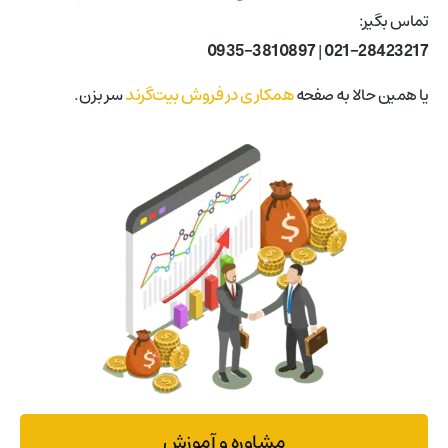
تماس بگیر:
0935-3810897
|
021-28423217
همکاری در فروش بیت‌گرند
یا همین حالا به صفحه
سر بزن.
مشاوره و آموزش