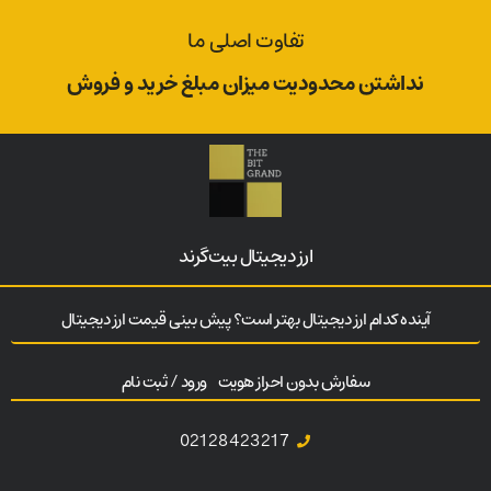
تفاوت اصلی ما
نداشتن محدودیت میزان مبلغ خرید و فروش
ارز‌ دیجیتال بیت‌گرند
آینده کدام ارز دیجیتال بهتر است؟ پیش بینی قیمت ارز دیجیتال
سفارش بدون احراز هویت
ورود / ثبت نام
02128423217