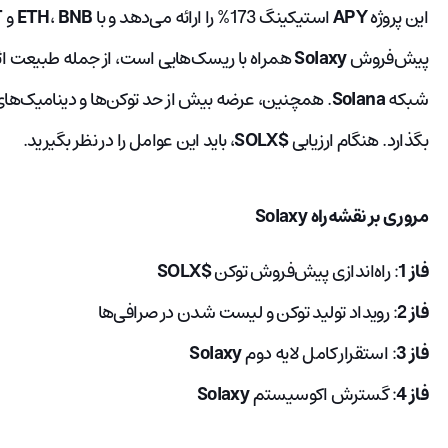
این پروژه
APY
استیکینگ 173% را ارائه می‌دهد و با
BNB
،
ETH
و
T
پیش‌فروش
Solaxy
همراه با ریسک‌هایی است، از جمله طبیعت اثب
شبکه
Solana
. همچنین، عرضه بیش از حد توکن‌ها و دینامیک‌های پ
بگذارد. هنگام ارزیابی
$SOLX
، باید این عوامل را در نظر بگیرید.
مروری بر نقشه‌راه Solaxy
فاز 1
: راه‌اندازی پیش‌فروش توکن
$SOLX
فاز 2
: رویداد تولید توکن و لیست شدن در صرافی‌ها
فاز 3
: استقرار کامل لایه دوم
Solaxy
فاز 4
: گسترش اکوسیستم
Solaxy