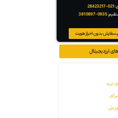
ی:
021-28423217
تقیم:
0935-3810897
 سفارش بدون احراز هویت
های ارزدیجیتال