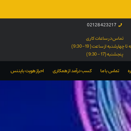
02128423217
تماس در ساعات کاری
ا چهارشنبه از ساعت ( 19- 9:30 )
پنجشنبه (17 - 9:30 )
ه
تماس با ما
کسب درآمد از همکاری
احراز هویت بایننس