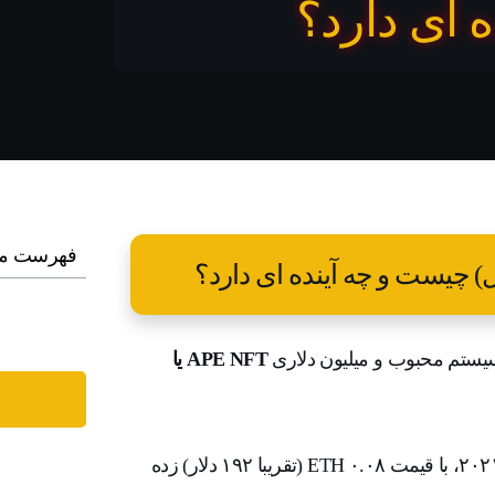
 ای دارد؟
فهرست م
APE NFT یا
جالب است بدانید که استارت این پروژه محبوب در آوریل سال ۲۰۲۱،‌ با قیمت ۰.۰۸ ETH (تقریبا ۱۹۲ دلار) زده