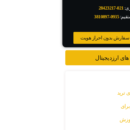
زی:
021-28423217
تقیم:
0935-3810897
سفارش بدون احراز هویت
های ارزدیجیتال