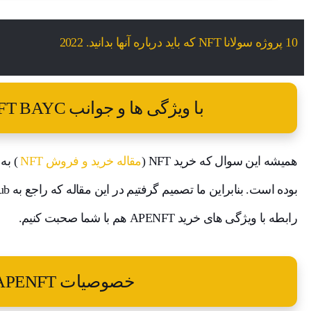
10 پروژه سولانا NFT که باید درباره آنها بدانید. 2022
با ویژگی ها و جوانب NFT BAYC بیشتر آشنا شوید!
همیشه این سوال که خرید NFT (
مقاله خرید و فروش NFT
) به
بوده است. بنابراین ما تصمیم گرفتیم در این مقاله که راجع به Bored Ape Yacht Club (
رابطه با ویژگی های خرید APENFT هم با شما صحبت کنیم.
خصوصیات APENFT چیست؟