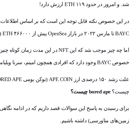
شد. و امروز در حدود ۱۱۹ ETH ارزش دارد!
در این خصوص نکته قابل توجه این است که بر اساس اطلاعات
BAYC تا مارس ۲۰۲۲ در بازار OpenSea بیش از ۴۶۶۰۰۰ ETH (1.4 میلیارد دلار آمریکا) بوده است.
اما چه چیز موجب شد که این NFT در این مد
خصوص BAYC وجود دارد که افرادی همچون امینم، سرنا ویلیامز،‌ جیمی فلن و جاستین بیبر را به خرید واداشته؟
چیست؟
bored ape چیست؟
زمین‌های متاورسی) داشته باشیم.