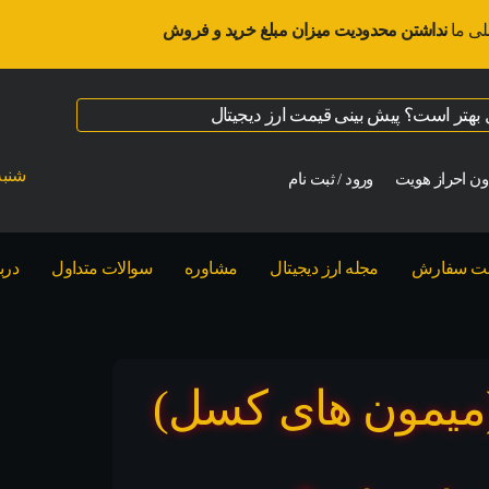
لی ما
نداشتن محدودیت میزان مبلغ خرید و فروش
ال بهتر است؟ پیش بینی قیمت ارز دیجیتال
شنبه ت
ن احراز هویت
ورود / ثبت نام
بت سفارش
مجله ارز دیجیتال
مشاوره
سوالات متداول
درب
ژه Bored Ape NFT (میمون های کسل)