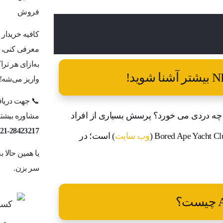
فروش
کافیه خریدار
معرفی کنی، ما
به‌ازای هر ت
واریز می‌شه!
📞 جهت دریاف
 چه دردی می خورد؟ پرسش بسیاری از افراد
مشاوره بیشتر 
21-28423217
وب سایت
) است؛ در
یا همین حالا 
سر بزن.