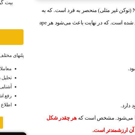
مجموعه BAYC (Bored Ape Yacht Club)‌ متشکل از ۱۰۰۰۰ NFT (توکن غیر مثلی) منحصر به فرد است. که به
صورت الگوریتمی از بیش از ۱۷۲ خصوصیت یا نشانه خاص ایجاد شده است. که در نهایت باعث می‌شود هر ape
پلنهای مختل
معاملا
تحلیل ب
آشنایی ب
رفع اش
اطلاع 
هر چقدر شکل