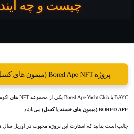
چیست و چه آینده
پروژه Bored Ape NFT (میمون های کسل) چیست و چه آینده ای دارد؟
BAYC یا Bored Ape Yacht Club یکی از مجموعه NFT های اکوسیستم محبوب و میلیون دلاری
BORED APE (میمون های خسته یا کسل)
می‌باشد.