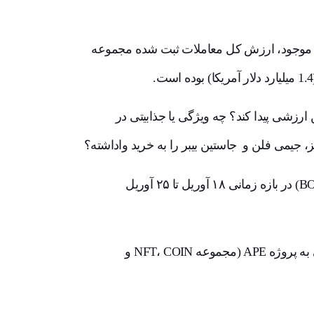
 موجود،‌ ارزش کل معاملات ثبت شده مجموعه
ت زمان کوتاه چنین ارزشی پیدا کند؟ چه ویژگی یا جذابیتی در
علت رشد ۱۵۰ درصدی ارز APE COIN (توکن بومی BORED APE) در بازه زمانی ۱۸ آوریل تا ۲۵ آوریل
برای رسیدن به پاسخ این سوالات قصد داریم که در ادامه نگاهی به پروژه APE (مجموعه NFT، COIN و