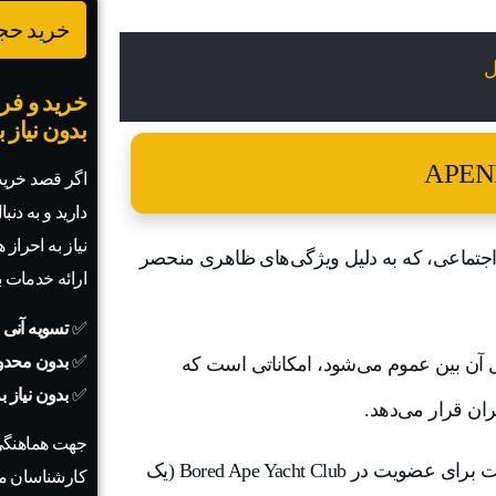
خرید حجم
خرید و فرو
بدون نیاز 
اگر قصد خرید 
دارید و به دنب
نیاز به احراز
ر رسانه‌های اجتماعی، که به دلیل ویژگی‌های ظاهری منحصر
ارائه خدمات 
✅
تسویه آنی 
✅
بدون محدو
 و باعث استقبال آن بین عموم می‌شود، امکاناتی است که
✅
بدون نیاز 
ان قرار می‌دهد.
جهت هماهنگی
داشتن و خرید BORED APE NFT (میمون های کسل) راهی است برای عضویت در Bored Ape Yacht Club (یک
کارشناسان ما