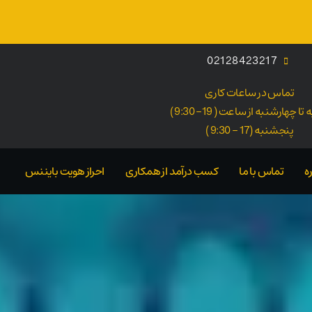
02128423217
تماس در ساعات کاری
ا چهارشنبه از ساعت ( 19- 9:30 )
پنجشنبه (17 - 9:30 )
ه
تماس با ما
کسب درآمد از همکاری
احراز هویت بایننس