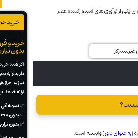
وان یکی از نوآوری های امیدوارکننده عصر
خرید حجم
خرید و فرو
بدون نیاز 
اگر قصد خرید ی
دارید و به دن
نیاز به احراز
ارائه خدمات 
 چیست؟
✅
تسویه آنی 
✅
بدون محدو
✅
بدون نیاز 
ه
(
به عنوان داور
) وابسته است.
جهت هماهنگی