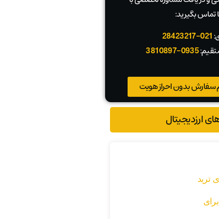
 تماس بگیرید:
ی:
021-28423217
تقیم:
0935-3810897
 سفارش بدون احراز هویت
های ارزدیجیتال