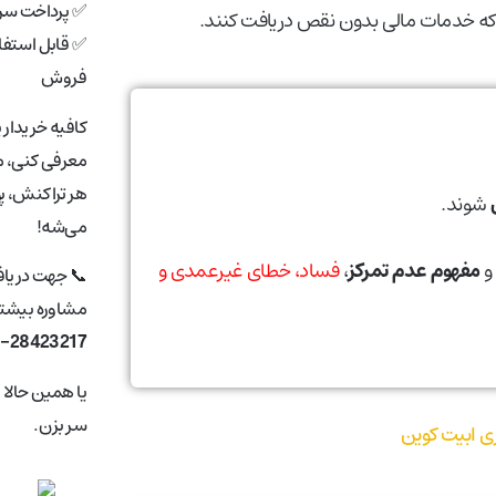
✅ پرداخت سری
که خدمات مالی بدون نقص دریافت کنند.
✅ قابل استفاد
فروش
کافیه خریدار 
معرفی کنی، ما
هر تراکنش، پ
شوند.
می‌شه!
و
مفهوم عدم تمرکز
،
فساد، خطای غیرعمدی و
📞 جهت دریا
مشاوره بیشتر 
1-28423217
یا همین حالا
سر بزن.