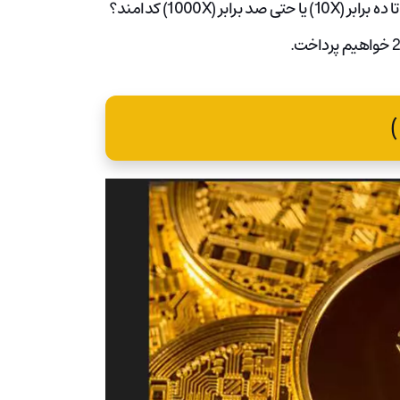
اما بهترین سکه هایی با پتانسیل برای چند برابر کردن سرمایه شما تا ده برابر (10X) یا حتی صد برابر (1000X) کدامند؟