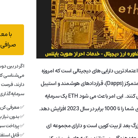
با مع
صرافی 
اگر در بین دوس
ل اعتمادترین دارایی های دیجیتالی است که امروزه
می‌شناسی که 
می توانید روی آن سرمایه گذاری کنید. شبکه آن به برنامه های غیرمتمرکز (Dapps)، قراردادهای هوشمند و استیبل
دارند، فرصت 
سرمایه‌گذاری 
کوین ها قدرت می دهد و بیش از 40 میلیون کاربر از آن استفاده می کنند. این امر باعث می شود ETH یک سرمایه
✅ معرفی کن، 
202 افزایش دهد.
✅ بدون نیاز 
بزرگ بعد از بیت کوین است و دارای مجموعه ای
✅ پرداخت سری
✅ قابل استفاد