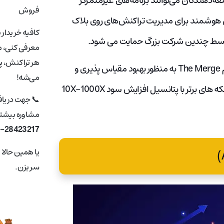
عه‌دهندگان می‌توانند برنامه‌های غیرمتمرکز
فروش
اردادهای هوشمند برای مدیریت تراکنش‌های روی بلاک
کافیه خریدار 
 توسط چندین شرکت بزرگ حمایت می شود.
معرفی کنی، ما
هر تراکنش، پ
اتریوم اخیراً به اجماع اثبات سهام تغییر کرده است. این رویداد با نام The Merge به منظور بهبود مقیاس پذیری و
می‌شه!
کاهش هزینه های انرژی انجام شد. همه اینها اتریوم را به یکی از سکه های برتر با پتانسیل افزایش سود 10X-1000X
📞 جهت دریا
مشاوره بیشتر 
1-28423217
یا همین حالا
سر بزن.