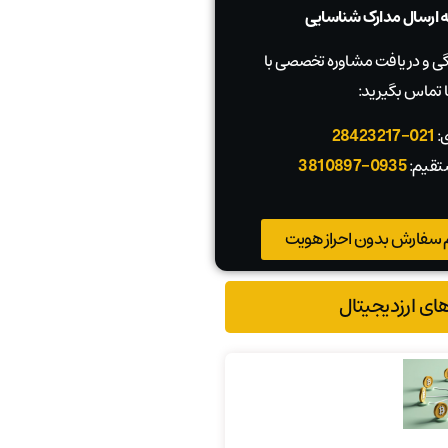
به ارسال مدارک شناسایی
 و دریافت مشاوره تخصصی با
 تماس بگیرید:
ی:
021-28423217
تقیم:
0935-3810897
 سفارش بدون احراز هویت
های ارزدیجیتال