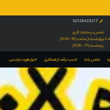
02128423217
تماس در ساعات کاری
ا چهارشنبه از ساعت ( 19- 9:30 )
پنجشنبه (17 - 9:30 )
ه
تماس با ما
کسب درآمد از همکاری
احراز هویت بایننس