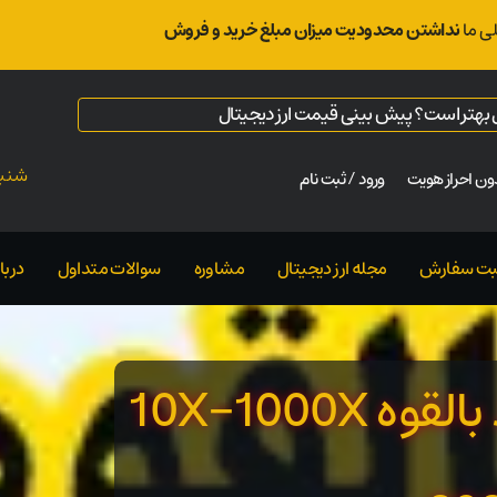
ی ما
نداشتن محدودیت میزان مبلغ خرید و فروش
ال بهتر است؟ پیش بینی قیمت ارز دیجیتال
شنبه ت
ن احراز هویت
ورود / ثبت نام
بت سفارش
مجله ارز دیجیتال
مشاوره
سوالات متداول
دربار
10 سکه برتر با ضریب سود بالقوه 10X-1000X