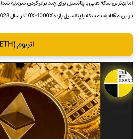
در این مقاله به ده سکه با پتانسیل بازده 10X-1000X در سال 2023 خواهیم پرداخت.
اتریوم (ETH)