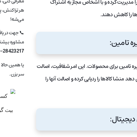
معرفی کنی، ما
را مدیریت کرده و با اشخاص مجاز به اشتراک
هر تراکنش، پ
ها را کاهش دهند.
می‌شه!
📞 جهت دریا
مشاوره بیشتر 
1-28423217
یا همین حالا
نجیره تامین برای محصولات. این امر شفافیت، اصالت
سر بزن.
 منشا کالاها را ردیابی کرده و اصالت آنها را