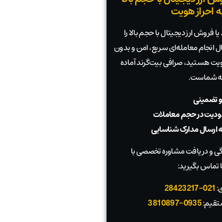
به احراز هویت
ا فروش ارز دیجیتال با حجم بالا را
بال انجام معامله‌ای سریع، امن و بدون
 هویت هستید، صرافی بیت‌گرند آماده
به شماست.
و تضمینی
دیت در حجم معاملات
به ارسال مدارک شناسایی
 و دریافت مشاوره تخصصی با
 تماس بگیرید:
ی:
021-28423217
تقیم:
0935-3810897