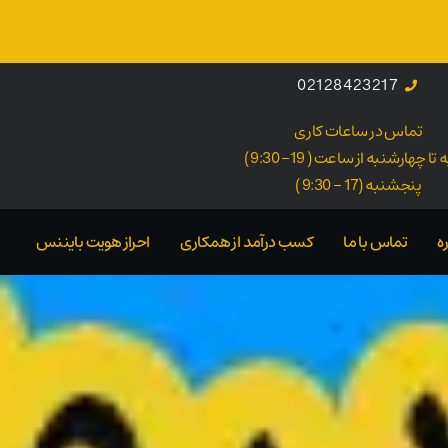
02128423217
تماس در ساعات کاری
ا چهارشنبه از ساعت ( 19- 9:30 )
پنجشنبه (17 - 9:30 )
ه
تماس با ما
کسب درآمد از همکاری
احراز هویت بایننس