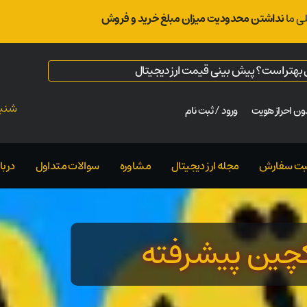
ی ما
نداشتن محدودیت میزان مبلغ خرید و فروش
ال بهتر است؟ پیش بینی قیمت ارز دیجیتال
شنبه ت
ن احراز هویت
ورود / ثبت نام
بت سفارش
مجله ارز دیجیتال
مشاوره
سوالات متداول
دربار