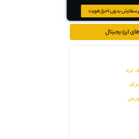
 سفارش بدون احراز هویت
های ارزدیجیتال