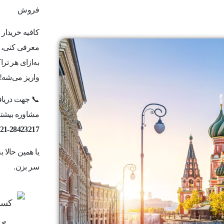
فروش
کافیه خریدار
معرفی کنی، ما
به‌ازای هر ت
واریز می‌شه!
📞 جهت دریاف
مشاوره بیشتر 
21-28423217
یا همین حالا 
سر بزن.