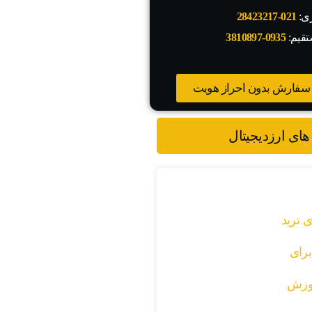
زی:
021-28423217
تقیم:
0935-3810897
سفارش بدون احراز هویت
های ارزدیجیتال