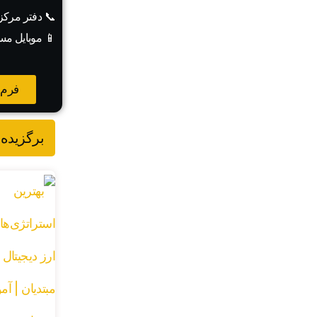
📞 دفتر مرک
📱 موبایل مس
فرم 
برگزیده 