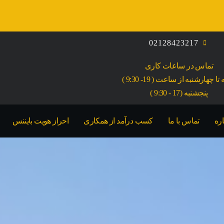
02128423217
تماس در ساعات کاری
ا چهارشنبه از ساعت ( 19- 9:30 )
پنجشنبه (17 - 9:30 )
اره
تماس با ما
کسب درآمد از همکاری
احراز هویت بایننس