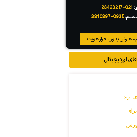
ی:
021-28423217
تقیم:
0935-3810897
 سفارش بدون احراز هویت
های ارزدیجیتال