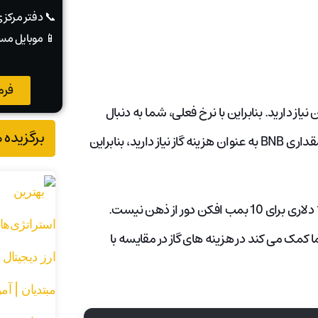
📞 دفتر مرکز
📱 موبایل مس
فرم
 مجموعه ای از 10 بمب افکن، به 100 بیت کوین نیاز دارید. بنابراین با نرخ فعلی، شما به دنبال
برگزیده 
سرمایه گذاری حداقل 415 دلار برای 10 دلار هستید. همچنین به مقداری BNB به عنوان هزینه گاز نیاز دارید، بنابراین
با پیشرفت بازی ممکن است قیمت آن افزایش یابد و هزینه 1000 دلاری برای 10 بمب افکن دور از ذهن نیست.
همزمان به شما کمک می کند در هزینه های گاز در مقایسه با