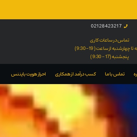
02128423217
تماس در ساعات کاری
ا چهارشنبه از ساعت ( 19- 9:30 )
پنجشنبه (17 - 9:30 )
ه
تماس با ما
کسب درآمد از همکاری
احراز هویت بایننس