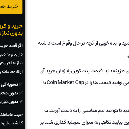
خرید حجم
خرید و فرو
بدون نیاز 
شید و ایده خوبی از آنچه در حال وقوع است داشته
اگر قصد خرید ی
دارید و به دن
.
نیاز به احراز
ا حداقل 1 بمب افکن شروع کنید که 10 بیت کوین هزینه دارد. قیمت بیت کوین به زمان خرید آن
ارائه خدمات 
بستگی دارد. در زمان نگارش این مقاله، بیت کوین 4.15 دلار است. می توانید قیمت ها را در Coin Market Cap یا
✅
تسویه آنی 
✅
بدون محدو
✅
بدون نیاز 
= 100 بیت کوین) دریافت کنید تا بتوانید تیم مناسبی را به دست آورید. به
جهت هماهنگی
 بیایید نگاهی به میزان سرمایه گذاری شما بر
کارشناسان ما