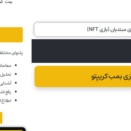
پلنهای مختلف
معاملات
زی بمب کریپتو
تحلیل ب
آشنایی ب
رفع اش
اطلاع ا