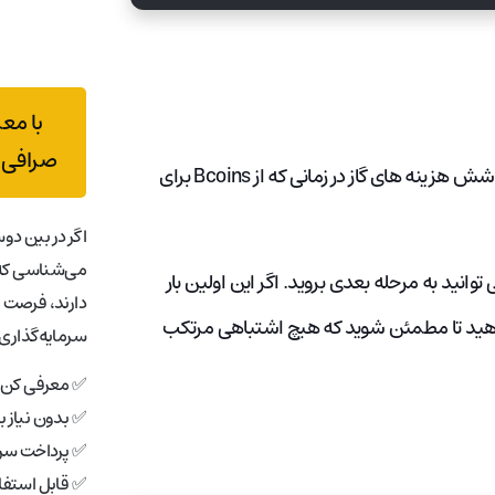
با مع
صرافی 
**مهم: مطمئن شوید که حداقل 20 دلار BNB یا 0.1 BNB برای پوشش هزینه های گاز در زمانی که از Bcoins برای
اگر در بین دوس
می‌شناسی که 
ار مورد نظر، می توانید به مرحله بعدی بروید. اگر این اولین بار
دارند، فرصت 
ام دهید تا مطمئن شوید که هیچ اشتباهی مرتکب
سرمایه‌گذاری 
✅ معرفی کن، 
✅ بدون نیاز 
✅ پرداخت سری
✅ قابل استفاد