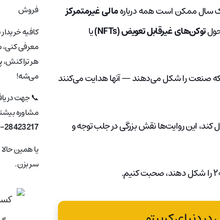
فروش
در یک سال ممکن است همه درباره
مالی غیرمتمرکز
حول
توکن‌های غیرقابل تعویض (NFTs)
یا
کافیه خریدار 
معرفی کنی، ما
هر تراکنش، پ
می‌شه!
د که صنعت را شکل می‌دهند — آنها هدایت می‌کنند
📞 جهت دریا
مشاوره بیشتر 
ل کند، این روایت‌ها نقش بزرگی در جلب توجه و
1-28423217
یا همین حالا
سر بزن.