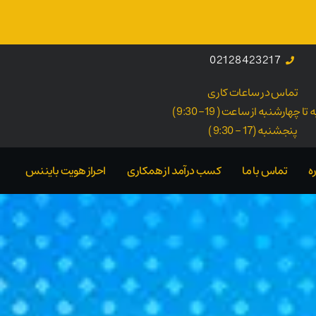
02128423217
تماس در ساعات کاری
ا چهارشنبه از ساعت ( 19- 9:30 )
پنجشنبه (17 - 9:30 )
ه
تماس با ما
کسب درآمد از همکاری
احراز هویت بایننس