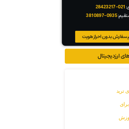
ی:
021-28423217
تقیم:
0935-3810897
 سفارش بدون احراز هویت
های ارزدیجیتال