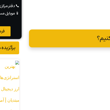
📞 دفتر مرکز
📱 موبایل مس
فرم
نیم؟
برگزیده 