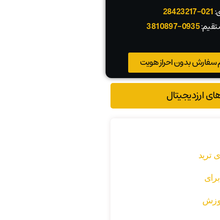
ی:
021-28423217
تقیم:
0935-3810897
 سفارش بدون احراز هویت
های ارزدیجیتال