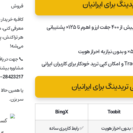
ینگ برای ایرانیان
فروش
کافیه خریدار 
: بدون نیاز به احراز هویت، از بازار اسپات و فیوچرز با بیش از ۴۰۰ جفت ارز و اهرم تا ۱۲۵× پشتیبانی
معرفی کنی، ما
هر تراکنش، پ
می‌شه!
📞 جهت دریا
مشاوره بیشتر 
1-28423217
ریدینگ برای ایرانیان
یا همین حالا
سر بزن.
BingX
Toobit
بدون احراز هویت
✅ رابط کاربری ساده