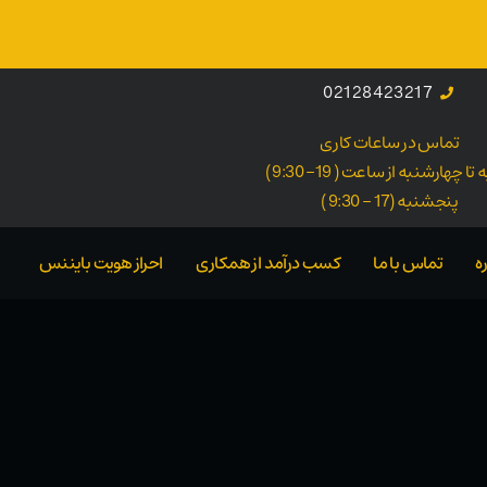
02128423217
تماس در ساعات کاری
ا چهارشنبه از ساعت ( 19- 9:30 )
پنجشنبه (17 - 9:30 )
ه
تماس با ما
کسب درآمد از همکاری
احراز هویت بایننس