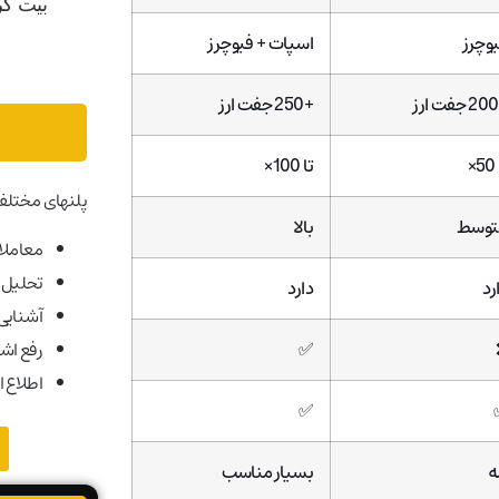
وچرز
اسپات + فیوچرز
+250 جفت ارز
×
تا 100×
پلنهای مختلف
توسط
بالا
معاملات
تحلیل ب
رد
دارد
آشنایی ب
✅
رفع اش
اطلاع ا
✅
ه
بسیار مناسب