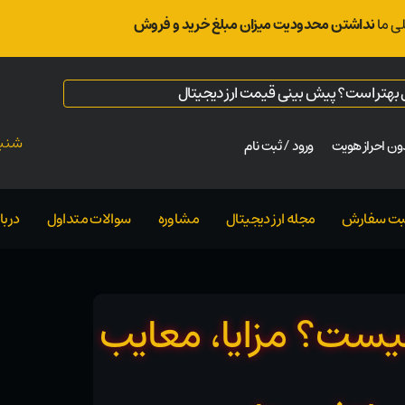
ی ما
نداشتن محدودیت میزان مبلغ خرید و فروش
ال بهتر است؟ پیش بینی قیمت ارز دیجیتال
شنبه ت
ن احراز هویت
ورود / ثبت نام
بت سفارش
مجله ارز دیجیتال
مشاوره
سوالات متداول
دربار
چیست؟ مزایا، معایب