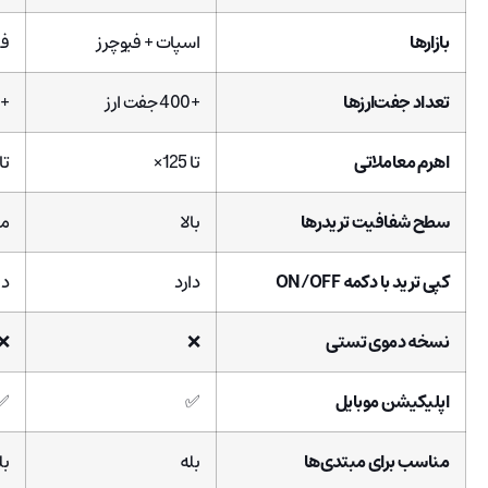
بازارها
اسپات + فیوچرز
فی
تعداد جفت‌ارزها
+400 جفت ارز
+200 جفت ارز
اهرم معاملاتی
تا 125×
تا 50
سطح شفافیت تریدرها
بالا
م
کپی ترید با دکمه ON/OFF
دارد
دا
نسخه دموی تستی
❌
❌
اپلیکیشن موبایل
✅
✅
مناسب برای مبتدی‌ها
بله
بل