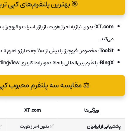
🎯 بهترین پلتفرم‌های کپی ترید
XT.com
می‌کند
.
Toobit
: مخصوص فیوچرز، با بیش از ۲۰۰ جفت ارز و اهرم تا ۵۰× و بدون نیاز به احراز هویت
BingX
: پلتفرم بین‌المللی با حالا دمو، رابط کاربری TradingView و امکان کپی ترید خودکار برای کاربران ایرانی
⚖️ مقایسه سه پلتفرم محبوب کپی ت
ویژگی‌ها
XT.com
پشتیبانی از ایرانیان
✅ بدون احراز هویت
✅ 