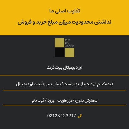
تفاوت اصلی ما
نداشتن محدودیت میزان مبلغ خرید و فروش
ارز‌ دیجیتال بیت‌گرند
آینده کدام ارز دیجیتال بهتر است؟ پیش بینی قیمت ارز دیجیتال
سفارش بدون احراز هویت
ورود / ثبت نام
02128423217