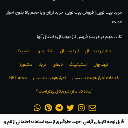
خرید بیت کوین | فروش بیت کوین |خرید ارزان و با حجم بالا بدون احراز
هویت
نکات مهم در خرید و فروش ارز دیجیتال و انتقال آنها
اخبار ارز دیجیتال
ارز دیجیتال
بلاک‌ چین
ماینینگ
کیف پول
استیکینگ
دیفای
ترید
مشاوره
خدمات احراز هویت بایننس
احراز هویت بایننس
مجله NFT
آینده کدام ارز دیجیتال بهتر است؟
قابل توجه کاربران گرامی : جهت جلوگیری از سوء استفاده احتمالی از نام و