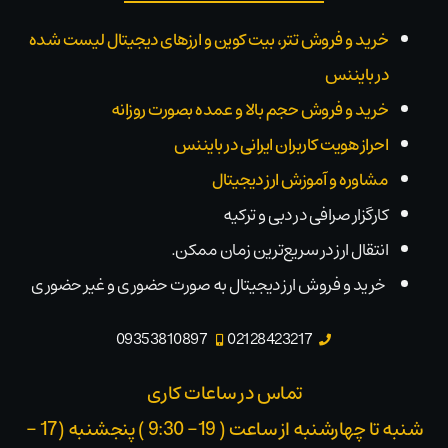
خرید و فروش تتر، بیت کوین و ارزهای دیجیتال لیست شده
در بایننس
خرید و فروش حجم بالا و عمده بصورت روزانه
احراز هویت کاربران ایرانی در بایننس
مشاوره و آموزش ارز دیجیتال
کارگزار صرافی در دبی و ترکیه
انتقال ارز در سریع‌ترین زمان ممکن.
خرید و فروش ارز دیجیتال به صورت حضوری و غیر حضوری
09353810897
02128423217
تماس در ساعات کاری
شنبه تا چهارشنبه از ساعت ( 19- 9:30 ) پنجشنبه (17 -