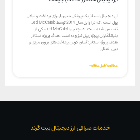
ارز دیجیتال استلار یک پروتکل متن باز برای پرداخت و تبادل
پول است . که در اوایل سال 2014 توسط Jed McCaleb
تاسیس شده است. همچنین Jed McCaleb یکی از
بنیانگذاران پروژه ریپل نیز بوده است. هدف پروژه استلار
هدف پروژه استلار: آسان کردن پرداخت‌های برون مرزی و
بین المللی
مطالعه کامل مقاله»
خدمات صرافی ارز دیجیتال بیت گرند