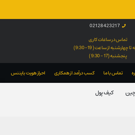
02128423217
تماس در ساعات کاری
ا چهارشنبه از ساعت ( 19- 9:30 )
پنجشنبه (17 - 9:30 )
ه
تماس با ما
کسب درآمد از همکاری
احراز هویت بایننس
 چین
کیف پول