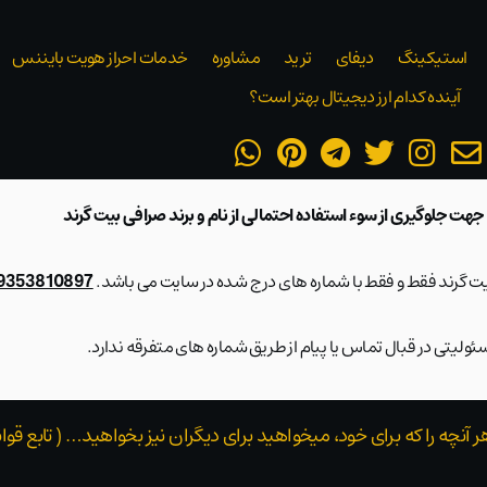
استیکینگ
دیفای
ترید
مشاوره
خدمات احراز هویت بایننس
آینده کدام ارز دیجیتال بهتر است؟
 جهت جلوگیری از سوء استفاده احتمالی از نام و برند صرافی بیت گرند
بیت گرند فقط و فقط با شماره های درج شده در سایت می باشد.
09353810897 و 28423217
ولیتی در قبال تماس یا پیام از طریق شماره های متفرقه ندارد.
هر آنچه را که برای خود، میخواهید برای دیگران نیز بخواهید… ( تابع 