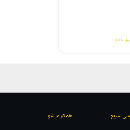
امل مقاله»
سی سریع
همکار ما شو