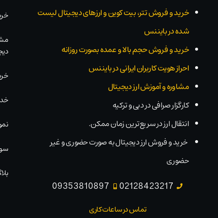
خرید و فروش تتر، بیت کوین و ارزهای دیجیتال لیست
خری
شده در بایننس
مشا
خرید و فروش حجم بالا و عمده بصورت روزانه
دیج
احراز هویت کاربران ایرانی در بایننس
خری
مشاوره و آموزش ارز دیجیتال
خدم
کارگزار صرافی در دبی و ترکیه
انتقال ارز در سریع‌ترین زمان ممکن.
نمو
خرید و فروش ارز دیجیتال به صورت حضوری و غیر
سوا
حضوری
بلاگ
09353810897
02128423217
تماس در ساعات کاری