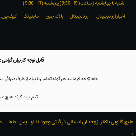
شنبه تا چهارشنبه از ساعت ( 19- 9:30 ) پنجشنبه (17 - 9:30 )​
اخبار ارز دیجیتال
ارز دیجیتال
بلاک‌ چین
ماینینگ
کیف پول
قابل توجه کاربران گرامی :
لطفا توجه فرمایید هر گونه تماس یا پیام از طرف صرافی 
تیم بیت گرند هیچ مسئ
هیچ قانونی بالاتر از وجدان انسانی در گیتی وجود ندارد. پس لطفا … 
)