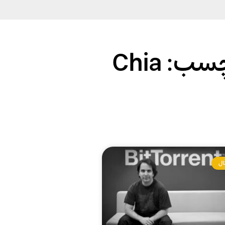
ب: Chia
تال