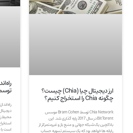
راه‌ان
توسط 
ارز دیجیتال چیا (Chia) چیست؟
چگونه Chia را استخراج کنیم؟
راه‌اندا
Chia Network توسط Bram Cohen موسس
محیط زی
BitTorent در سال 2017 پایه گذاری شد. این
استخراج 
بلاکچین یک شبکه جهانی و منبع باز و غیرمتمرکز از
است با ش
رایانه ها خواهد بود که یک سیستم تسویه حساب