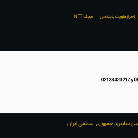
احراز هویت بایننس
مجله NFT
021
قوانین سایبری جمهوری اسلامی ایران