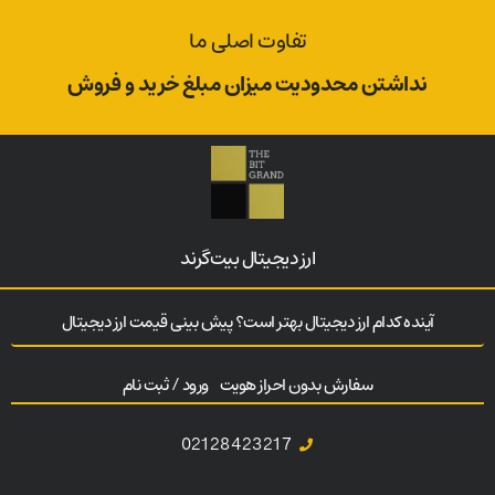
تفاوت اصلی ما
نداشتن محدودیت میزان مبلغ خرید و فروش
ارز‌ دیجیتال بیت‌گرند
آینده کدام ارز دیجیتال بهتر است؟ پیش بینی قیمت ارز دیجیتال
سفارش بدون احراز هویت
ورود / ثبت نام
02128423217