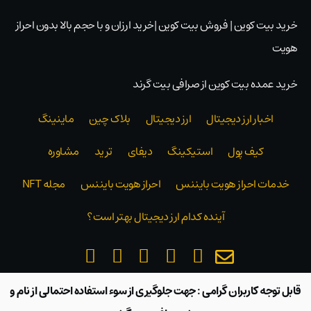
خرید بیت کوین | فروش بیت کوین |خرید ارزان و با حجم بالا بدون احراز
هویت
خرید عمده بیت کوین از صرافی بیت گرند
اخبار ارز دیجیتال
ارز دیجیتال
بلاک‌ چین
ماینینگ
کیف پول
استیکینگ
دیفای
ترید
مشاوره
خدمات احراز هویت بایننس
احراز هویت بایننس
مجله NFT
آینده کدام ارز دیجیتال بهتر است؟
قابل توجه کاربران گرامی : جهت جلوگیری از سوء استفاده احتمالی از نام و